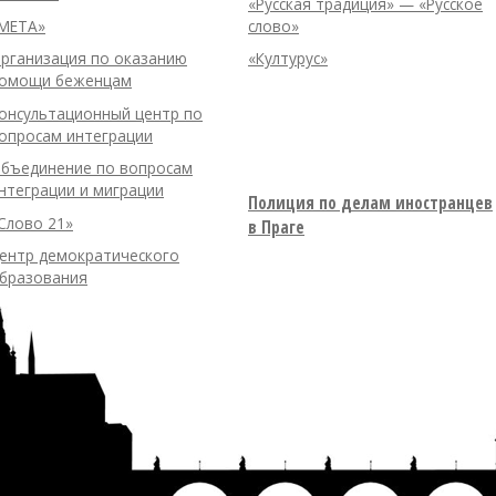
«Русская традиция» — «Русское
META»
слово»
рганизация по оказанию
«Културус»
омощи беженцам
онсультационный центр по
опросам интеграции
бъединение по вопросам
нтеграции и миграции
Полиция по делам иностранцев
Слово 21»
в Праге
ентр демократического
бразования