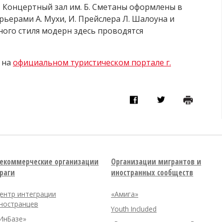
, Концертный зал им. Б. Сметаны оформлены в
ьерами А. Мухи, И. Прейслера Л. Шалоуна и
ного стиля модерн здесь проводятся
 на
официальном туристическом портале г.
екоммерческие организации
Организации мигрантов и
раги
иностранных сообществ
ентр интеграции
«Амига»
ностранцев
Youth Included
ИнБазе»