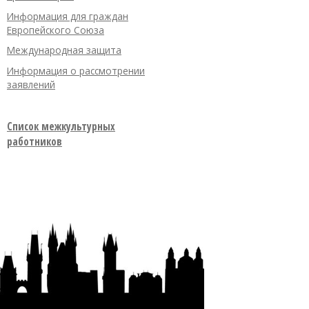
Информация для граждан
Европейского Союза
Международная защита
Информация о рассмотрении
заявлений
Список межкультурных
работников