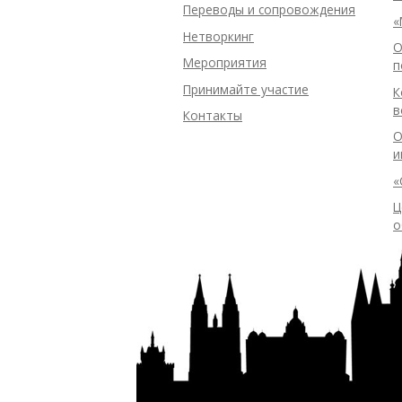
Переводы и сопровождения
«
Нетворкинг
О
Мероприятия
п
Принимайте участие
К
в
Контакты
О
и
«
Ц
о