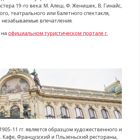
ера 19-го века: М. Алеш, Ф. Женишек, В. Гинайс,
ого, театрального или балетного спектакля,
т незабываемые впечатления.
 на
официальном туристическом портале г.
905-11 гг. является образцом художественного и
а. Кафе, Французский и Пльзеньский рестораны,