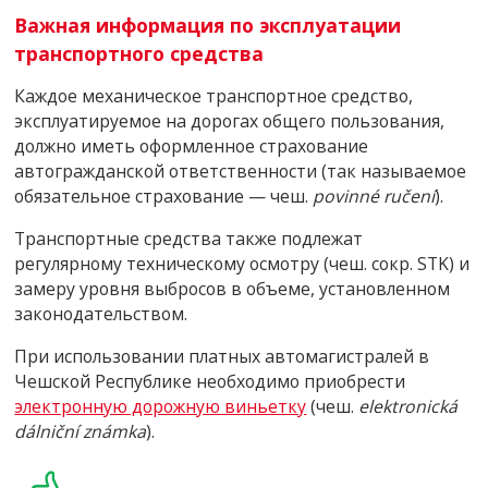
Важная информация по эксплуатации
транспортного средства
Каждое механическое транспортное средство,
эксплуатируемое на дорогах общего пользования,
должно иметь оформленное страхование
автогражданской ответственности (так называемое
обязательное страхование —
чеш.
povinné ručení
).
Транспортные средства также подлежат
регулярному техническому осмотру (
чеш. сокр.
STK) и
замеру уровня выбросов в объеме, установленном
законодательством.
При использовании платных автомагистралей в
Чешской Республике необходимо приобрести
электронную дорожную виньетку
(
чеш.
elektronická
dálniční známka
).