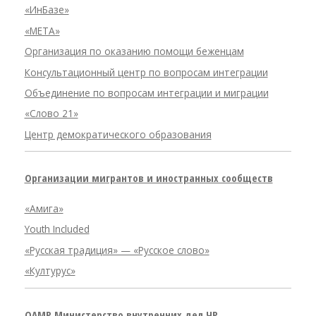
«ИнБазе»
«META»
Организация по оказанию помощи беженцам
Консультационный центр по вопросам интеграции
Объединение по вопросам интеграции и миграции
«Слово 21»
Центр демократического образования
Организации мигрантов и иностранных сообществ
«Амига»
Youth Included
«Русская традиция» — «Русское слово»
«Културус»
OAMP Министерство внутренних дел ЧР