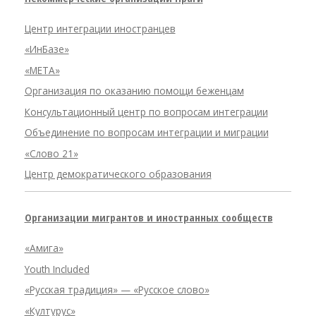
Центр интеграции иностранцев
«ИнБазе»
«META»
Организация по оказанию помощи беженцам
Консультационный центр по вопросам интеграции
Объединение по вопросам интеграции и миграции
«Слово 21»
Центр демократического образования
Организации мигрантов и иностранных сообществ
«Амига»
Youth Included
«Русская традиция» — «Русское слово»
«Културус»