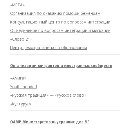
«META»
Организация по оказанию помощи беженцам
Консультационный центр по вопросам интеграции
Объединение по вопросам интеграции и миграции
«Слово 21»
Центр демократического образования
Организации мигрантов и иностранных сообществ
«Амига»
Youth Included
«Русская традиция» — «Русское слово»
«Културус»
OAMP Министерство внутренних дел ЧР