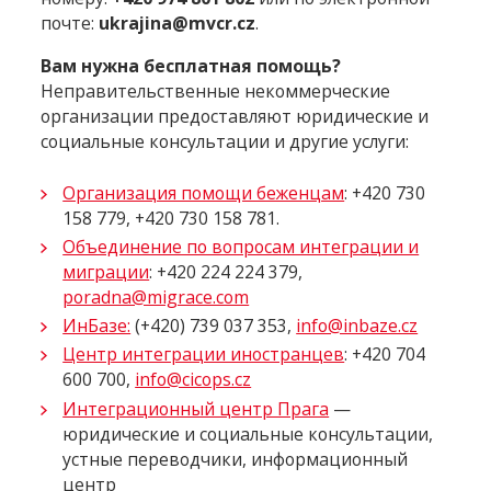
почте:
ukrajina@mvcr.cz
.
Вам нужна бесплатная помощь?
Неправительственные некоммерческие
организации предоставляют юридические и
социальные консультации и другие услуги:
Организация помощи беженцам
: +420 730
158 779, +420 730 158 781.
Объединение по вопросам интеграции и
миграции
: +420 224 224 379,
poradna@migrace.com
ИнБазе:
(+420) 739 037 353,
info@inbaze.cz
Центр интеграции иностранцев
: +420 704
600 700,
info@cicops.cz
Интеграционный центр Прага
—
юридические и социальные консультации,
устные переводчики, информационный
центр