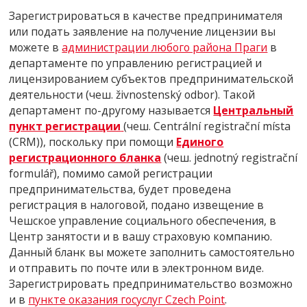
Зарегистрироваться в качестве предпринимателя
или подать заявление на получение лицензии вы
можете в
администрации любого района Праги
в
департаменте по управлению регистрацией и
лицензированием субъектов предпринимательской
деятельности (чеш. živnostenský odbor). Такой
департамент по-другому называется
Центральный
пункт регистрации
(чеш. Centrální registrační místa
(CRM)), поскольку при помощи
Единого
регистрационного бланка
(чеш. jednotný registrační
formulář), помимо самой регистрации
предпринимательства, будет проведена
регистрация в налоговой, подано извещение в
Чешское управление социального обеспечения, в
Центр занятости и в вашу страховую компанию.
Данный бланк вы можете заполнить самостоятельно
и отправить по почте или в электронном виде.
Зарегистрировать предпринимательство возможно
и в
пункте оказания госуслуг Czech Point
.