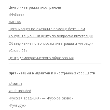
Центр интеграции иностранцев
«ИнБазе»
«META»
Организация по оказанию помощи беженцам
Консультационный центр по вопросам интеграции
Объединение по вопросам интеграции и миграции
«Слово 21»
Центр демократического образования
Организации мигрантов и иностранных сообществ
«Амига»
Youth Included
«Русская традиция» — «Русское слово»
«Културус»