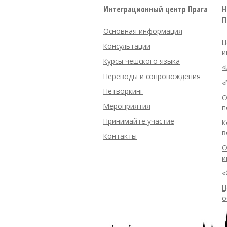
Интеграционный центр Прага
Н
П
Основная информация
Ц
Консультации
и
Курсы чешского языка
«
Переводы и сопровождения
«
Нетворкинг
О
Мероприятия
п
Принимайте участие
К
в
Контакты
О
и
«
Ц
о