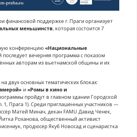
 финансовой поддержке г. Праги организует
нальных меньшинств
, которая состоится 7
вную конференцию
«Национальные
ой последует вечерняя программа с показом
ённых авторам из вьетнамской общины и их
на двух основных тематических блоках:
камерой»
и
«Ромы в кино и
программы пройдут в главном здании Городской
. 1, Прага 1). Среди приглашённых участников —
иссёр Матей Минач, декан FAMU Давид Ченек,
 Йитка Роханова, общественный активист
исениук, продюсер Якуб Новосад и сценаристка