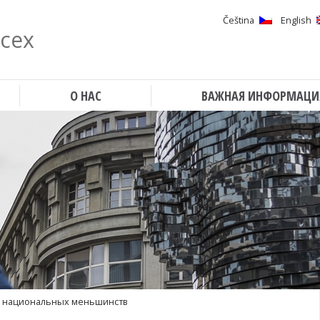
Čeština
English
всех
Поиск
О НАС
ВАЖНАЯ ИНФОРМАЦИ
ча национальных меньшинств