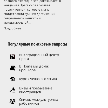
Khamoro ежегодно это доказывает. В
конце мая Прага снова оживёт
посетителями, которые станут
свидетелями лучших достижений
современной чешской и
международной…
Подробнее
Популярные поисковые запросы
Интеграционный центр
Прага
В Праге мы дома:
брошюра
Курсы чешского языка
Визы и пребывание
иностранцев
Список межкультурных
работников