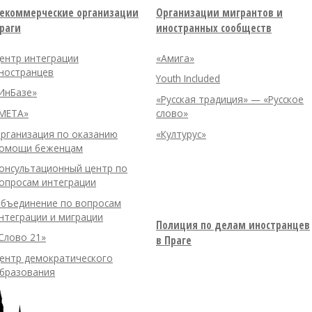
екоммерческие организации
Организации мигрантов и
раги
иностранных сообществ
ентр интеграции
«Амига»
ностранцев
Youth Included
ИнБазе»
«Русская традиция» — «Русское
META»
слово»
рганизация по оказанию
«Културус»
омощи беженцам
онсультационный центр по
опросам интеграции
бъединение по вопросам
нтеграции и миграции
Полиция по делам иностранцев
Слово 21»
в Праге
ентр демократического
бразования