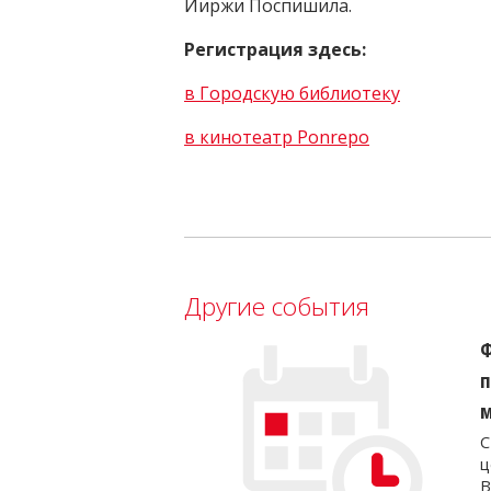
Йиржи Поспишила.
Регистрация здесь:
в Городскую библиотеку
в кинотеатр Ponrepo
Другие события
Ф
п
м
С
ц
В