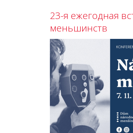
23-я ежегодная в
меньшинств