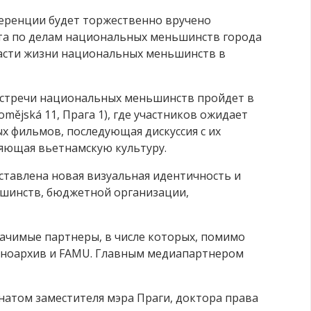
еренции будет торжественно вручено
та по делам национальных меньшинств города
асти жизни национальных меньшинств в
встречи национальных меньшинств пройдет в
omějská 11, Прага 1), где участников ожидает
х фильмов, последующая дискуссия с их
яющая вьетнамскую культуру.
ставлена новая визуальная идентичность и
шинств, бюджетной организации,
начимые партнеры, в числе которых, помимо
иноархив и FAMU. Главным медиапартнером
атом заместителя мэра Праги, доктора права