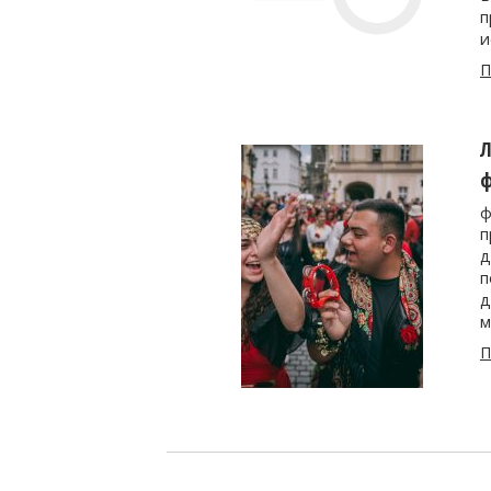
п
и
П
Л
ф
ф
п
д
п
д
м
П