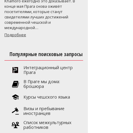
Khamoro ежегодно это доказывает. В
конце мая Прага снова оживёт
посетителями, которые станут
свидетелями лучших достижений
современной чешской и
международной…
Подробнее
Популярные поисковые запросы
Интеграционный центр
Прага
В Праге мы дома:
брошюра
Курсы чешского языка
Визы и пребывание
иностранцев
Список межкультурных
работников