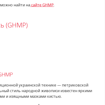
можно найти на
сайте GHMP
.
сь (GHMP)
 GHMP
иционной украинской технике — петриковской
льный стиль народной живописи известен яркими
ми и изящными мазками кистью.