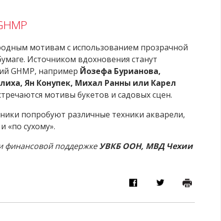
 GHMP
иродным мотивам с использованием прозрачной
бумаге. Источником вдохновения станут
ций GHMP, например
Йозефа Бурианова,
лиха, Ян Конупек, Михал Ранны или Карел
встречаются мотивы букетов и садовых сцен.
тники попробуют различные техники акварели,
 «по сухому».
ри финансовой поддержке
УВКБ ООН, МВД Чехии