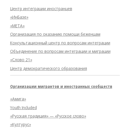
Центр интеграции иностранцев
«ИнБазе»
«META»
Организация по оказанию помощи беженцам
Консультационный центр по вопросам интеграции
Объединение по вопросам интеграции и миграции
«Слово 21»
Центр демократического образования
Организации мигрантов и иностранных сообществ
«Амига»
Youth Included
«Русская традиция» — «Русское слово»
«Културус»