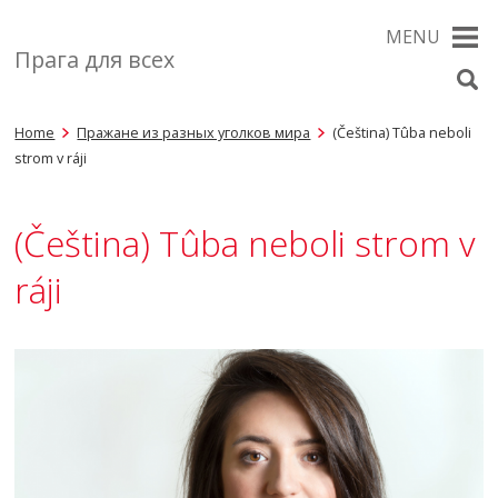
MENU
Прага для всех
Home
Пражане из разных уголков мира
(Čeština) Tûba neboli
strom v ráji
(Čeština) Tûba neboli strom v
ráji