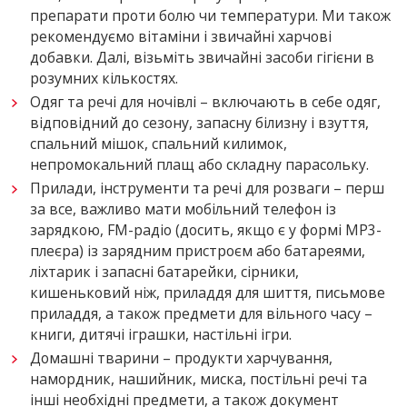
препарати проти болю чи температури. Ми також
рекомендуємо вітаміни і звичайні харчові
добавки. Далі, візьміть звичайні засоби гігієни в
розумних кількостях.
Одяг та речі для ночівлі – включають в себе одяг,
відповідний до сезону, запасну білизну і взуття,
спальний мішок, спальний килимок,
непромокальний плащ або складну парасольку.
Прилади, інструменти та речі для розваги – перш
за все, важливо мати мобільний телефон із
зарядкою, FM-радіо (досить, якщо є у формі MP3-
плеєра) із зарядним пристроєм або батареями,
ліхтарик і запасні батарейки, сірники,
кишеньковий ніж, приладдя для шиття, письмове
приладдя, а також предмети для вільного часу –
книги, дитячі іграшки, настільні ігри.
Домашні тварини – продукти харчування,
намордник, нашийник, миска, постільні речі та
інші необхідні предмети, а також документ