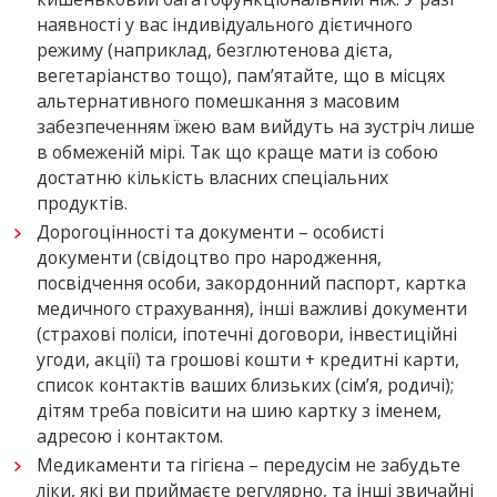
наявності у вас індивідуального дієтичного
режиму (наприклад, безглютенова дієта,
вегетаріанство тощо), пам’ятайте, що в місцях
альтернативного помешкання з масовим
забезпеченням їжею вам вийдуть на зустріч лише
в обмеженій мірі. Так що краще мати із собою
достатню кількість власних спеціальних
продуктів.
Дорогоцінності та документи – особисті
документи (свідоцтво про народження,
посвідчення особи, закордонний паспорт, картка
медичного страхування), інші важливі документи
(страхові поліси, іпотечні договори, інвестиційні
угоди, акції) та грошові кошти + кредитні карти,
список контактів ваших близьких (сім’я, родичі);
дітям треба повісити на шию картку з іменем,
адресою і контактом.
Медикаменти та гігієна – передусім не забудьте
ліки, які ви приймаєте регулярно, та інші звичайні