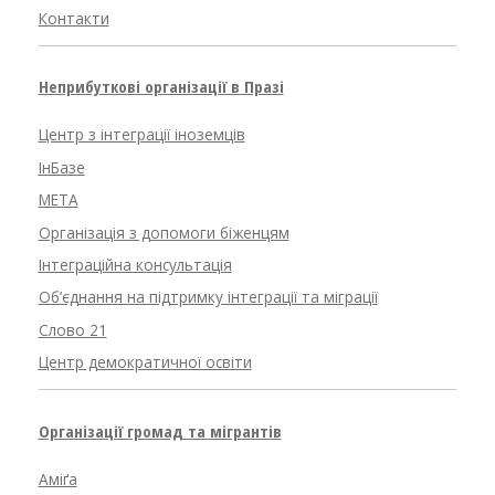
Контакти
Неприбуткові організації в Празі
Центр з інтеграції іноземців
ІнБазе
META
Організація з допомоги біженцям
Інтеграційна консультація
Об’єднання на підтримку інтеграції та міграції
Слово 21
Центр демократичної освіти
Організації громад та мігрантів
Аміґа