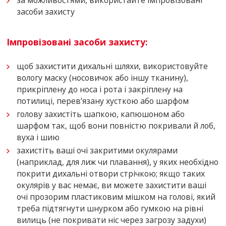
за можливостями, використайте імпровізовані
засоби захисту
Імпровізовані засоби захисту:
щоб захистити дихальні шляхи, використовуйте
вологу маску (носовичок або іншу тканину),
прикріплену до носа і рота і закріплену на
потилиці, перев’язану хусткою або шарфом
голову захистіть шапкою, капюшоном або
шарфом так, щоб вони повністю покривали й лоб,
вуха і шию
захистіть ваші очі закритими окулярами
(наприклад, для лиж чи плавання), у яких необхідно
покрити дихальні отвори стрічкою; якщо таких
окулярів у вас немає, ви можете захистити ваші
очі прозорим пластиковим мішком на голові, який
треба підтягнути шнурком або гумкою на рівні
вилиць (не покривати ніс через загрозу задухи)