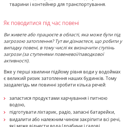
тварини і контейнер для транспортування.
Як поводитися під час повені
Ви живете або працюєте в області, яка може бути під
загрозою затоплення? Тут ви дізнаєтеся, що робити у
випадку повені, в тому числі як визначити ступінь
загрози (за ступенями повеневої/паводкової
активності).
Вже у перші хвилини підйому рівня води у водоймах
є великий ризик затоплення наших будинків. Тому
заздалегідь ми повинні зробити кілька речей:
запастися продуктами харчування і питною
водою,
підготувати ліхтарик, радіо, запасні батарейки,
видалити або належним чином закріпити всі речі,
які може віднести вода (драбини і садові