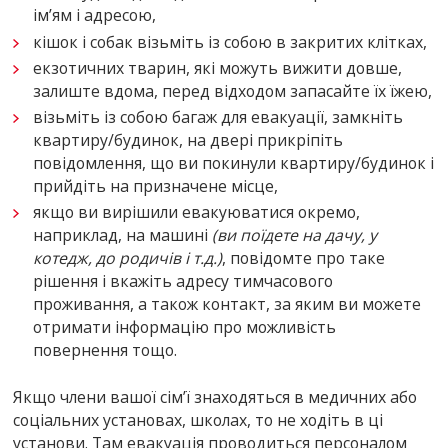
ім’ям і адресою,
кішок і собак візьміть із собою в закритих клітках,
екзотичних тварин, які можуть вижити довше,
залиште вдома, перед відходом запасайте їх їжею,
візьміть із собою багаж для евакуації, замкніть
квартиру/будинок, на двері прикріпіть
повідомлення, що ви покинули квартиру/будинок і
прийдіть на призначене місце,
якщо ви вирішили евакуюватися окремо,
наприклад, на машині
(ви поїдете на дачу, у
котедж, до родичів і т.д.)
, повідомте про таке
рішення і вкажіть адресу тимчасового
проживання, а також контакт, за яким ви можете
отримати інформацію про можливість
повернення тощо.
Якщо члени вашої сім’ї знаходяться в медичних або
соціальних установах, школах, то не ходіть в ці
установи. Там евакуація проводиться персоналом