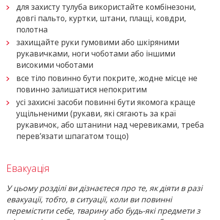
для захисту тулуба використайте комбінезони,
довгі пальто, куртки, штани, плащі, ковдри,
полотна
захищайте руки гумовими або шкіряними
рукавичками, ноги чоботами або іншими
високими чоботами
все тіло повинно бути покрите, жодне місце не
повинно залишатися непокритим
усі захисні засоби повинні бути якомога краще
ущільненими (рукави, які сягають за краї
рукавичок, або штанини над черевиками, треба
перев’язати шпагатом тощо)
Евакуація
У цьому розділі ви дізнаєтеся про те, як діяти в разі
евакуації, тобто, в ситуації, коли ви повинні
перемістити себе, тварину або будь-які предмети з