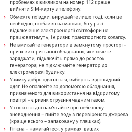
проблемах з викликом на номер 112 краще
вийняти SIM-карту з телефону.
Обмежте поїздки, вирушайте лише тоді, коли це
необхідно, особливо на машині, бо у разі
відключення електроенергії світлофори не
працюватимуть, і є ризик транспортного колапсу.
Не вмикайте генератори в замкнутому просторі –
при їх використанні обладнання, яке хочете
заряджати, підключіть прямо до розеток
генератора; не підключайте генератор до
електромережі будинку.
Узимку добре одягніться, виберіть відповідний
одяг. Не опалюйте за допомогою обладнання,
призначеного для використання на відкритому
повітрі – є ризик отруєння чадним газом.
У спекотні дні пам’ятайте про небезпеку
зневоднення – пийте воду з перевіреного джерела
(краще всього – запаковану у пляшках).
Гігієна – намагайтеся, у рамках ваших