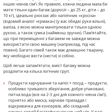
інших членів сім’ї. Як правило, кожна людина мала би
мати тільки один багаж (дорослі – до 25 кг, діти – до
10 кг), ідеально рюкзак або наплічник «кросна»
(відомий аналог «єрмака») (у вас обидві руки вільні),
валіза, з якою можна маніпулювати тільки однією
рукою, а також сумка (найменш зручно). Пам’ятайте,
що при переміщенні з багажем не завжди можна
використати свою машину (наприклад, під час
повені). Багато сімей також має домашню тварину,
яку необхідно вести (нести) зі собою.
Щоб легше запам’ятати, вміст багажу можна
розділити на кілька логічних груп:
Продукти харчування та напої + посуд – продукти,
особливо тривалого зберігання, добре упаковані,
питна вода (все на 2-3 дні для кожного члена сім’ї),
горнятко або миска, харчове приладдя і
відкривачка для консервів, або складний
кишеньковий багатофункціональний ніж. У разі