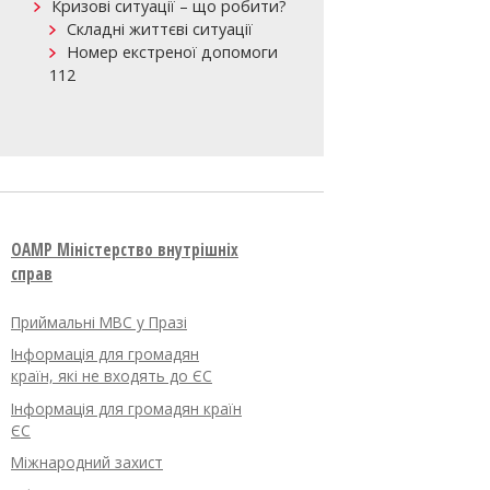
Кризові ситуації – що робити?
Складні життєві ситуації
Номер екстреної допомоги
112
OAMP Міністерство внутрішніх
справ
Приймальні МВС у Празі
Інформація для громадян
країн, які не входять до ЄС
Інформація для громадян країн
ЄС
Міжнародний захист