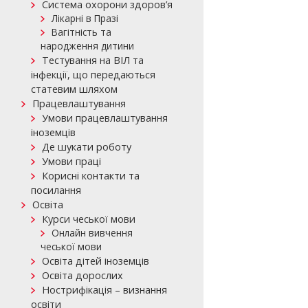
Система охорони здоров’я
Лікарні в Празі
Вагітність та
народження дитини
Тестування на ВІЛ та
інфекції, що передаються
статевим шляхом
Працевлаштування
Умови працевлаштування
іноземців
Де шукати роботу
Умови праці
Корисні контакти та
посилання
Освіта
Курси чеської мови
Онлайн вивчення
чеської мови
Освіта дітей іноземців
Освіта дорослих
Нострифікація – визнання
освіти