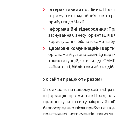
Інтерактивний посібник:
Просто
отримуєте огляд обов’язків та р
прибуття до Чехії.
Інформаційні відеоролики:
Пра
заснування бізнесу, орієнтація в ч
користування бібліотеками та бу
Двомовні комунікаційні картк
органами й установами. Ці картк
таких ситуацій, як візит до ОАМ
зайнятості, бібліотеки або водій
Як сайти працюють разом?
У той час як на нашому сайті
«Праг
інформацію про життя в Празі, нов
пражан з усього світу, мікросайт
«
безпосередньо після прибуття: за
практичних інструментів, таких як