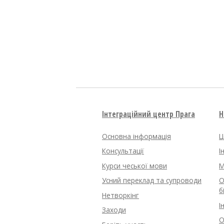
Інтеграційний центр Прага
Н
Основна інформація
Ц
Консультації
І
Курси чеської мови
M
Усний переклад та супроводи
О
б
Нетворкінг
І
Заходи
О