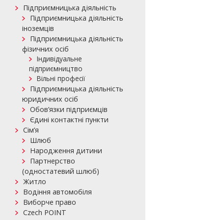
Підприємницька діяльність
Підприємницька діяльність
іноземців
Підприємницька діяльність
фізичних осіб
Індивідуальне
підприємництво
Вільні професії
Підприємницька діяльність
юридичних осіб
Обов’язки підприємців
Єдині контактні пункти
Сім’я
Шлюб
Народження дитини
Партнерство
(одностатевий шлюб)
Житло
Водіння автомобіля
Виборче право
Czech POINT