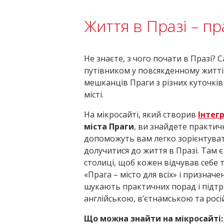
Життя в Празі – п
Не знаєте, з чого почати в Празі? 
путівником у повсякденному житті 
мешканців Праги з різних куточків 
місті.
На мікросайті, який створив
Інтег
міста Праги
, ви знайдете практичн
допоможуть вам легко зорієнтуват
долучитися до життя в Празі. Там 
столиці, щоб кожен відчував себе 
«Прага – місто для всіх» і признач
шукають практичних порад і підтр
англійською, в’єтнамською та рос
Що можна знайти на мікросайті: