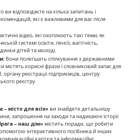
 ви відповідаєте на кілька запитань і
екомендацій, які є важливими для вас після
ктичні відео, які охоплюють такі теми, як
еській системі освіти, пенсії, вагітність,
динки дітей та молоді.
и:
Вони полегшать спілкування з державними
и містять корисні фрази і словниковий запас для
П, органу реєстрації підприємців, центру
ського реєстру.
а – місто для всіх»
ви знайдете детальнішу
ини, запрошення на заходи та надихаючі історії
Прага – наш дім»
містить поради, що робити
 допомогою інтерактивного посібника й інших
 комунікаційні картки та інформаційні