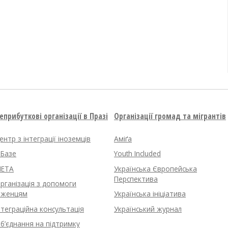
еприбуткові організації в Празі
Організації громад та мігрантів
ентр з інтеграції іноземців
Аміґа
нБазе
Youth Included
ETA
Українська Європейська
Перспектива
рганізація з допомоги
іженцям
Українська ініціатива
нтеграційна консультація
Український журнал
б’єднання на підтримку