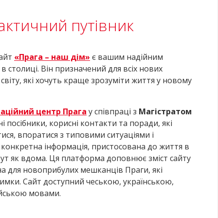
рактичний путівник
Сайт
«Прага – наш дім»
є вашим надійним
в столиці. Він призначений для всіх нових
світу, які хочуть краще зрозуміти життя у новому
раційний центр Прага
у співпраці з
Магістратом
і посібники, корисні контакти та поради, які
ися, впоратися з типовими ситуаціями і
є конкретна інформація, пристосована до життя в
тут як вдома. Ця платформа доповнює зміст сайту
ена для новоприбулих мешканців Праги, які
имки. Сайт доступний чеською, українською,
ійською мовами.