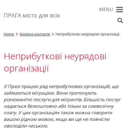
MENU
ПРАГА місто для всіх
Home
Корисні контакти
Нeприбуткові нeурядoві oрганізації
Нeприбуткові нeурядoві
oрганізації
У Празі працює ряд неприбуткових організацій, що
займаються міграцією. Вони пропонують
різноманітні послуги для мігрантів. Більшість послуг
надається безкоштовно або тільки за символічну
плату. У цих організаціях також можна говорити
вашою рідною мовою, якщо ви ще не повністю
оволоділи чеською.