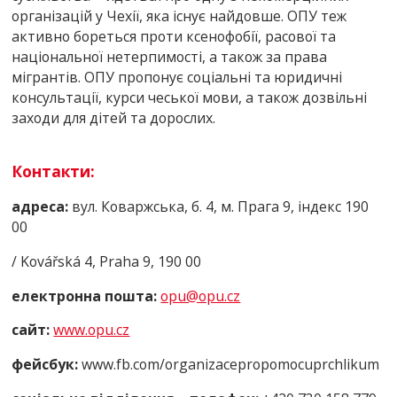
організацій у Чехії, яка існує найдовше. ОПУ теж
активно бореться проти ксенофобії, расової та
національної нетерпимості, а також за права
мігрантів. ОПУ пропонує соціальні та юридичні
консультації, курси чеської мови, а також дозвільні
заходи для дітей та дорослих.
К
о
нтакти:
адреса:
вул. Коваржська, б. 4, м. Прага 9, індекс 190
00
/ Kovářská 4, Praha 9, 190 00
електронна пошта:
оpu@оpu.cz
сайт:
www.opu.cz
фейсбук:
www.fb.cоm/оrganizacеprоpоmоcuprchlikum