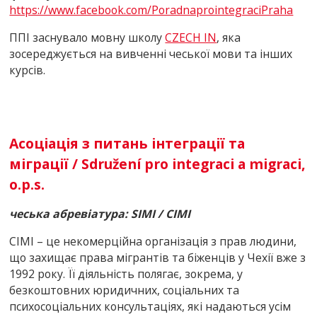
https://www.facebook.com/PoradnaprointegraciPraha
ППІ заснувало мовну школу
CZЕCH IN
, яка
зосереджується на вивченні чеської мови та інших
курсів.
Асоціація з питань інтеграції та
міграції / Sdružení pro integraci a migraci,
o.p.s.
чеська абревіатура:
SIMI
/ СІМІ
СІМІ – це некомерційна організація з прав людини,
що захищає права мігрантів та біженців у Чехії вже з
1992 року. Її діяльність полягає, зокрема, у
безкоштовних юридичних, соціальних та
психосоціальних консультаціях, які надаються усім