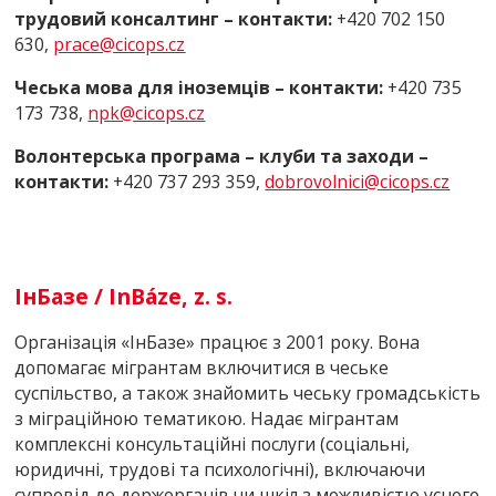
трудовий консалтинг – контакти:
+420 702 150
630,
prace@cicops.cz
Чеська мова для іноземців – контакти:
+420 735
173 738,
npk@cicops.cz
Волонтерська програма – клуби та заходи –
контакти:
+420 737 293 359,
dobrovolnici@cicops.cz
ІнБазе / InBáze, z. s.
Організація «ІнБазе» працює з 2001 року. Вона
допомагає мігрантам включитися в чеське
суспільство, а також знайомить чеську громадськість
з міграційною тематикою. Надає мігрантам
комплексні консультаційні послуги (соціальні,
юридичні, трудові та психологічні), включаючи
супровід до держорганів чи шкіл з можливістю усного