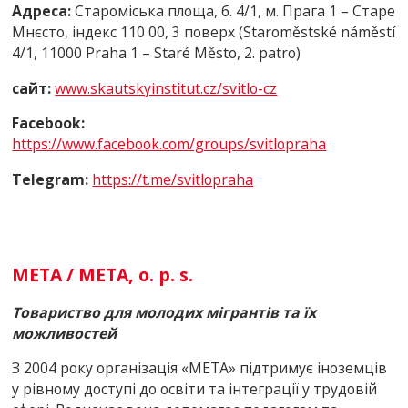
Адреса:
Староміська площа, б. 4/1, м. Прага 1 – Старе
Мнєсто, індекс 110 00, 3 поверх (Staroměstské náměstí
4/1, 11000 Praha 1 – Staré Město, 2. patro)
сайт:
www.skautskyinstitut.cz/svitlo-cz
Facebook:
https://www.facebook.com/groups/svitlopraha
Telegram:
https://t.me/svitlopraha
МЕТА / META, o. p. s.
Товариство для
молодих мігрантів та їх
можливостей
З 2004 року організація «МЕТА» підтримує іноземців
у рівному доступі до освіти та інтеграції у трудовій