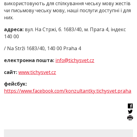
використовують для спілкування чеську мову жестів
чи письмову чеську мову, наші послуги доступні і для
них.
адреса:
вул. На Стржі, б. 1683/40, м. Прага 4, індекс
140 00
/ Na Strži 1683/40, 140 00 Praha 4
електронна пошта:
info@tichysvet.cz
сайт:
www.tichysvet.cz
фейсбук
:
https://www.facebook.com/konzultantky.tichysvet.praha