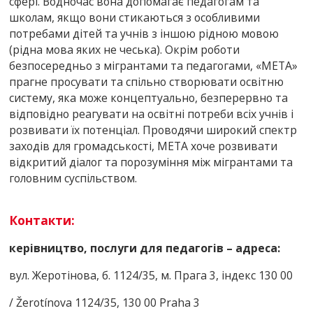
сфері. Водночас вона допомагає педагогам та
школам, якщо вони стикаються з особливими
потребами дітей та учнів з іншою рідною мовою
(рідна мова яких не чеська). Окрім роботи
безпосередньо з мігрантами та педагогами, «МЕТА»
прагне просувати та спільно створювати освітню
систему, яка може концептуально, безперервно та
відповідно реагувати на освітні потреби всіх учнів і
розвивати їх потенціал. Проводячи широкий спектр
заходів для громадськості, МЕТА хоче розвивати
відкритий діалог та порозуміння між мігрантами та
головним суспільством.
К
о
нтакти:
керівництво, послуги для педагогів – адреса:
вул. Жеротінова, б. 1124/35, м. Прага 3, індекс 130 00
/ Žerotínova 1124/35, 130 00 Praha 3