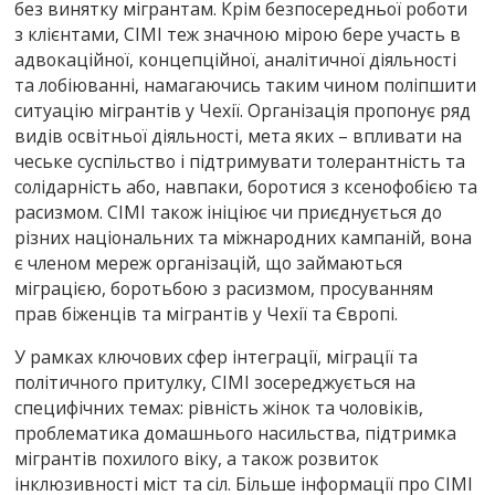
без винятку мігрантам. Крім безпосередньої роботи
з клієнтами, СІМІ теж значною мірою бере участь в
адвокаційної, концепційної, аналітичної діяльності
та лобіюванні, намагаючись таким чином поліпшити
ситуацію мігрантів у Чехії. Організація пропонує ряд
видів освітньої діяльності, мета яких – впливати на
чеське суспільство і підтримувати толерантність та
солідарність або, навпаки, боротися з ксенофобією та
расизмом. СІМІ також ініціює чи приєднується до
різних національних та міжнародних кампаній, вона
є членом мереж організацій, що займаються
міграцією, боротьбою з расизмом, просуванням
прав біженців та мігрантів у Чехії та Європі.
У рамках ключових сфер інтеграції, міграції та
політичного притулку, СІМІ зосереджується на
специфічних темах: рівність жінок та чоловіків,
проблематика домашнього насильства, підтримка
мігрантів похилого віку, а також розвиток
інклюзивності міст та сіл. Більше інформації про СІМІ