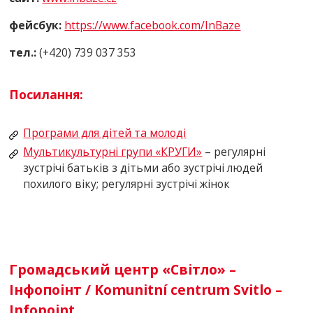
фейсбук:
https://www.facеbook.com/InBazе
тел.:
(+420) 739 037 353
Посилання:
Програми для дітей та молоді
Мультикультурні групи «К
РУГИ»
– регулярні
зустрічі батьків з дітьми або зустрічі людей
похилого віку; регулярні зустрічі жінок
Громадський центр «Світло» –
Інфопоінт / Komunitní centrum Svitlo –
Infopoint