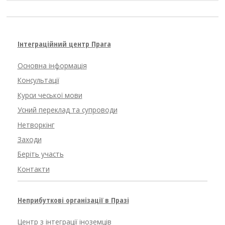
Інтеграційний центр Прага
Основна інформація
Консультації
Курси чеської мови
Усний переклад та супроводи
Нетворкінг
Заходи
Беріть участь
Контакти
Неприбуткові організації в Празі
Центр з інтеграції іноземців