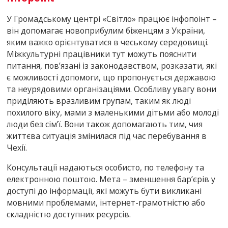
У Громадському центрі «Світло» працює інфопоінт –
він допомагає новоприбулим біженцям з України,
яким важко орієнтуватися в чеському середовищі.
Міжкультурні працівники тут можуть пояснити
питання, пов’язані із законодавством, розказати, які
є можливості допомоги, що пропонується державою
та неурядовими організаціями. Особливу увагу вони
приділяють вразливим групам, таким як люді
похилого віку, мами з маленькими дітьми або молоді
люди без сім’ї. Вони також допомагають тим, чия
життєва ситуація змінилася під час перебування в
Чехії.
Консультації надаються особисто, по телефону та
електронною поштою. Мета – зменшення бар’єрів у
доступі до інформації, які можуть бути викликані
мовними проблемами, інтернет-грамотністю або
складністю доступних ресурсів.