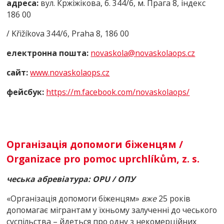
адреса:
вул. Кржіжікова, б. 344/6, м. Прага 8, індекс
186 00
/ Křižíkova 344/6, Praha 8, 186 00
електронна пошта:
novaskola@novaskolaops.cz
сайт:
www.novaskolaops.cz
фейсбук:
https://m.facеbook.com/novaskolaops/
Організація допомоги біженцям /
Organizace pro pomoc uprchlíkům, z. s.
чеська абревіатура:
OPU
/ ОПУ
«Організація допомоги біженцям»
вже
25 років
допомагає мігрантам у їхньому залученні до чеського
суспільства – йдеться про одну з некомерційних