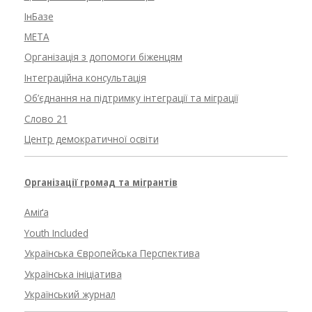
ІнБазе
META
Організація з допомоги біженцям
Інтеграційна консультація
Об’єднання на підтримку інтеграції та міграції
Слово 21
Центр демократичної освіти
Організації громад та мігрантів
Аміґа
Youth Included
Українська Європейська Перспектива
Українська ініціатива
Український журнал