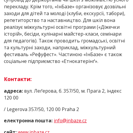
перекладу. Крім того, «ІнБазе» організовує дозвільні
заходи для дітей та молоді (клуби, екскурсії, табори),
репетиторство та наставництво. Для шкіл вона
реалізує міжкультурні освітні програми («Діжечки
історій», бесіди, кулінарні майстер-класи, семінари
для педагогів). Також проводить громадські, освітні
та культурні заходи, наприклад, міжкультурний
фестиваль «Рефуфест». Частиною «ІнБазе» є також
соціальне підприємство «Етнокатерінґ».
К
о
нтакти:
адреса:
вул. Леґерова, б. 357/50, м. Прага 2, індекс
120 00
/ Legerova 357/50, 120 00 Praha 2
електронна пошта:
info@inbazе.cz
сайт:
www.inbazе.cz