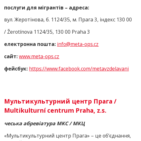
послуги для мігрантів – адреса:
вул. Жеротінова, б. 1124/35, м. Прага 3, індекс 130 00
/ Žerotínova 1124/35, 130 00 Praha 3
електронна пошта:
info@meta-ops.cz
сайт:
www.mеta-ops.cz
фейсбук:
https://www.facebook.com/metavzdelavani
Мультикультурний центр Прага /
Multikulturní centrum Praha, z.s.
чеська абревіатура
MKC
/ МКЦ
«Мультикультурний центр Прага» – це об’єднання,