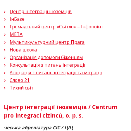
Центр інтеграції іноземців
ІнБазе
Громадський центр «Світло» – Інфопоінт
МЕТА
Мультикультурний центр Прага
Нова школа
Організація допомоги біженцям
Консультація з питань інтеграції
Асоціація з питань інтеграції та міграції
Слово 21
Тихий світ
Центр інтеграції іноземців / Centrum
pro integraci cizinců, o. p. s.
чеська абревіатура
CIC
/ ЦІЦ