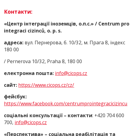
Контакти:
«Центр інтеграції іноземців, о.п.с.» /
Centrum pro
integraci cizinců, o. p. s.
адреса:
вул. Пернерова, б. 10/32, м. Прага 8, індекс
180 00
/ Pernerova 10/32, Praha 8, 180 00
електронна пошта:
info@cico
ps.cz
сайт:
https://www.cicops.cz/cz/
фейсбук:
https://www.facebook.com/centrumprointegracicizincu
соціальні консультації – контакти
: +420 704 600
700,
info@cicops.cz
«Перспектива» – соціальна реабілітація та