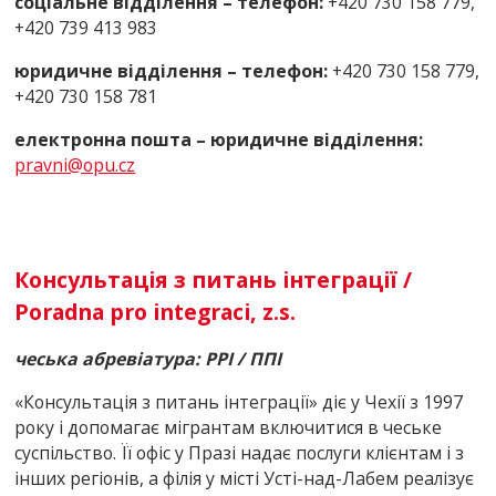
соціальне відділення – телефон:
+420 730 158 779,
+420 739 413 983
юридичне відділення – телефон:
+420 730 158 779,
+420 730 158 781
електронна пошта – юридичне відділення:
pravni@оpu.cz
Консультація з питань інтеграції /
Poradna pro integraci, z.s.
чеська абревіатура:
PPI
/ ППІ
«Консультація з питань інтеграції» діє у Чехії з 1997
року і допомагає мігрантам включитися в чеське
суспільство. Її офіс у Празі надає послуги клієнтам і з
інших регіонів, а філія у місті Усті-над-Лабем реалізує