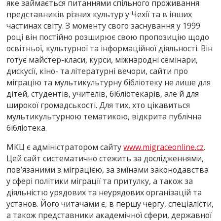
яке займається питаннями спільного проживання
представників різних культур у Чехії та в інших
частинах світу. З моменту свого заснування у 1999
році він постійно розширює свою пропозицію щодо
освітньої, культурної та інформаційної діяльності. Він
готує майстер-класи, курси, міжнародні семінари,
дискусії, кіно- та літературні вечори, сайти про
міграцію та мультикультурну бібліотеку не лише для
дітей, студентів, учителів, бібліотекарів, але й для
широкої громадськості. Для тих, хто цікавиться
мультикультурною тематикою, відкрита публічна
бібліотека.
МКЦ є адміністратором сайту
www.migraceonline.cz
.
Цей сайт систематично стежить за дослідженнями,
пов’язаними з міграцією, за змінами законодавства
у сфері політики міграції та притулку, а також за
діяльністю урядових та неурядових організацій та
установ. Його читачами є, в першу чергу, спеціалісти,
а також представники академічної сфери, державної