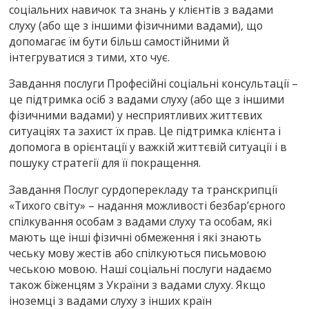
соціальних навичок та знань у клієнтів з вадами
слуху (або ще з іншими фізичними вадами), що
допомагає їм бути більш самостійними й
інтегруватися з тими, хто чує.
Завдання послуги Професійні соціальні консультації –
це підтримка осіб з вадами слуху (або ще з іншими
фізичними вадами) у несприятливих життєвих
ситуаціях та захист їх прав. Це підтримка клієнта і
допомога в орієнтації у важкій життєвій ситуації і в
пошуку стратегії для її покращення.
Завдання Послуг сурдоперекладу та транскрипції
«Тихого світу» – надання можливості безбар’єрного
спілкування особам з вадами слуху та особам, які
мають ще інші фізичні обмеження і які знають
чеську мову жестів або спілкуються письмовою
чеською мовою. Наші соціальні послуги надаємо
також біженцям з України з вадами слуху. Якщо
іноземці з вадами слуху з інших країн