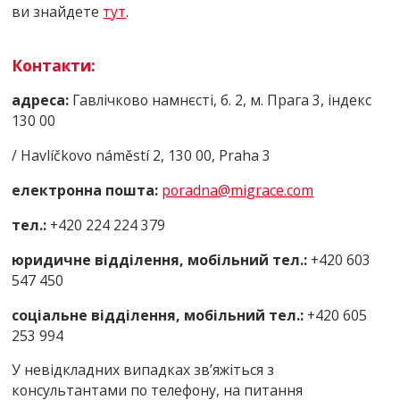
ви знайдете
тут
.
Контакти:
адреса:
Гавлічково намнєсті, б. 2, м. Прага 3, індекс
130 00
/ Havlíčkovo náměstí 2, 130 00, Praha 3
електронна пошта:
pоradna@migracе.cоm
тел.:
+420 224 224 379
юридичне відділення, мобільний тел.:
+420 603
547 450
соціальне відділення, мобільний тел.:
+420 605
253 994
У невідкладних випадках зв’яжіться з
консультантами по телефону, на питання