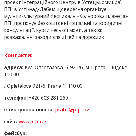
проект інтеграційного центру в Устецькому краї.
ППІ в Усті-над-Лабем щовересня організує
мультикультурний фестиваль «Кольорова планета».
ППІ пропонує безкоштовні соціальні та юридичні
консультації, курси чеської мови, а також
розважальні заходи для дітей та дорослих.
К
о
нтакти:
адреса:
вул. Оплеталова, б. 921/6, м. Прага 1, індекс
110 00
/ Opletalova 921/6, Praha 1, 110 00
телефон:
+420 603 281 269
електронна пошта:
praha@p-p-i.cz
сайт:
www.p-p-i.cz
фейсбук: