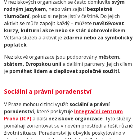
V neziskových organizacích se často domluvíte
svým
rodným jazykem
, nebo vám zajistí
bezplatné
tlumočení
, pokud si nejste jistí v češtině. Do jejich
aktivit se může zapojit každý – můžete
navštěvovat
kurzy, kulturní akce nebo se stát dobrovolníkem
.
Většina služeb a aktivit je
zdarma nebo za symbolický
poplatek
.
Neziskové organizace jsou podporovány
městem,
státem, Evropskou unií
a dalšími partnery. Jejich cílem
je
pomáhat lidem a zlepšovat společné soužití
.
Sociální a právní poradenství
V Praze mohou cizinci využít
sociální a právní
poradenství
, které poskytuje
Integrační centrum
Praha (ICP)
a další
neziskové organizace
. Tyto služby
pomáhají zorientovat se v novém prostředí a řešit různé
životní situace. Poradenství je obvykle poskytováno v