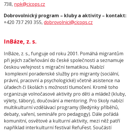
738,
npk@cicops.cz
Dobrovolnický program – kluby a aktivity – kontakt:
+420 737 293 355,
dobrovolnici@cicops.cz
InBáze, z. s.
InBáze, z. s., funguje od roku 2001. Pomáhá migrantům
při jejich začleňování do české společnosti a seznamuje
českou veřejnost s migrační tematikou. Nabízí
komplexní poradenské služby pro migranty (sociální,
právní, pracovní a psychologické) včetně asistence na
úřadech či školách s možností tlumočení. Kromě toho
organizuje volnočasové aktivity pro děti a mládež (kluby,
výlety, tábory), doučování a mentoring. Pro školy nabízí
multikulturní vzdělávací programy (Bedýnky příběhů,
debaty, vaření, semináře pro pedagogy). Dále pořádá
komunitní, osvětové a kulturní aktivity, mezi něž patří
například interkulturní festival RefuFest. Součástí