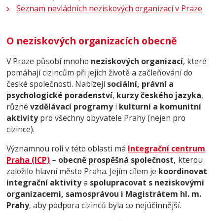
Seznam nevládních neziskových organizací v Praze
O neziskových organizacích obecně
V Praze působí mnoho
neziskových organizací
, které
pomáhají cizincům při jejich životě a začleňování do
české společnosti. Nabízejí
sociální, právní a
psychologické poradenství
,
kurzy českého jazyka
,
různé
vzdělávací programy
i
kulturní a komunitní
aktivity
pro všechny obyvatele Prahy (nejen pro
cizince).
Významnou roli v této oblasti má
Integrační centrum
Praha (ICP)
–
obecně prospěšná společnost,
kterou
založilo hlavní město Praha
. Jejím cílem je
koordinovat
integrační aktivity
a
spolupracovat s neziskovými
organizacemi, samosprávou i Magistrátem hl. m.
Prahy
, aby podpora cizinců byla co nejúčinnější.