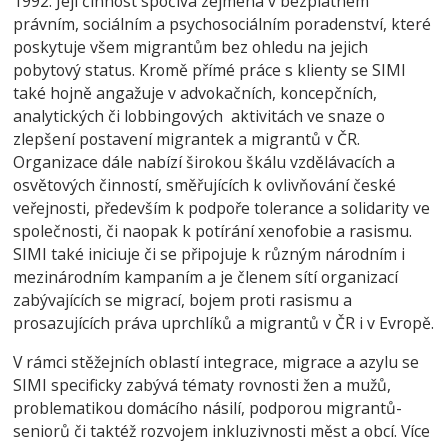
1992. Její činnost spočívá zejména v bezplatném
právním, sociálním a psychosociálním poradenství, které
poskytuje všem migrantům bez ohledu na jejich
pobytový status. Kromě přímé práce s klienty se SIMI
také hojně angažuje v advokačních, koncepčních,
analytických či lobbingových aktivitách ve snaze o
zlepšení postavení migrantek a migrantů v ČR.
Organizace dále nabízí širokou škálu vzdělávacích a
osvětových činností, směřujících k ovlivňování české
veřejnosti, především k podpoře tolerance a solidarity ve
společnosti, či naopak k potírání xenofobie a rasismu.
SIMI také iniciuje či se připojuje k různým národním i
mezinárodním kampaním a je členem sítí organizací
zabývajících se migrací, bojem proti rasismu a
prosazujících práva uprchlíků a migrantů v ČR i v Evropě.
V rámci stěžejních oblastí integrace, migrace a azylu se
SIMI specificky zabývá tématy rovnosti žen a mužů,
problematikou domácího násilí, podporou migrantů-
seniorů či taktéž rozvojem inkluzivnosti měst a obcí. Více