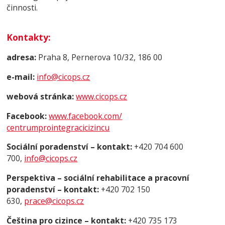
činnosti.
Kontakty
:
adresa:
Praha 8, Pernerova 10/32, 186 00
e-mail:
info@cico
ps.cz
webová stránka:
www.cicops.cz
Facebook:
www.facebook.com/
centrumprointegracicizincu
Sociální poradenství – kontakt:
+420 704 600
700,
info@cicops.cz
Pe
rspe
ktiva – sociální rehabilitace a pracovní
poradenství – kontakt:
+420 702 150
630,
prace@cicops.cz
Čeština pro cizince – kontakt:
+420 735 173