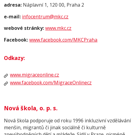
adresa:
Náplavní 1, 120 00, Praha 2
e-mail:
infocentrum@mkc.cz
webové stránky:
www.mkc.cz
Facebook:
www.facebook.com/MKCPraha
Odkazy:
www.migraceonline.cz
www.facebook.com/MigraceOnlinecz
Nová škola, o. p. s.
Nová škola podporuje od roku 1996 inkluzivní vzdělávání
menšin, migrantů či jinak sociálně či kulturně
znevýhodněných dětí a mládeže. Sídlí v Praze, nicméně