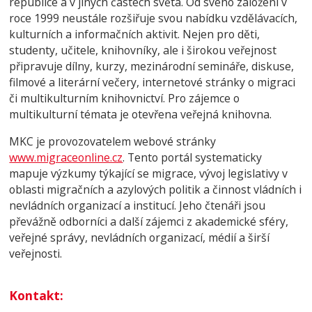
republice a v jiných částech světa. Od svého založení v
roce 1999 neustále rozšiřuje svou nabídku vzdělávacích,
kulturních a informačních aktivit. Nejen pro děti,
studenty, učitele, knihovníky, ale i širokou veřejnost
připravuje dílny, kurzy, mezinárodní semináře, diskuse,
filmové a literární večery, internetové stránky o migraci
či multikulturním knihovnictví. Pro zájemce o
multikulturní témata je otevřena veřejná knihovna.
MKC je provozovatelem webové stránky
www.migraceonline.cz
. Tento portál systematicky
mapuje výzkumy týkající se migrace, vývoj legislativy v
oblasti migračních a azylových politik a činnost vládních i
nevládních organizací a institucí. Jeho čtenáři jsou
převážně odborníci a další zájemci z akademické sféry,
veřejné správy, nevládních organizací, médií a širší
veřejnosti.
Kontakt
: