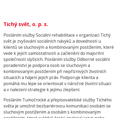
Tichý svět, o. p. s.
Posláním služby Sociální rehabilitace v organizaci Tichý
svět je zvyšování sociálních návyků a dovedností u
klientů se sluchovým a kombinovaným postižením, které
vede k jejich samostatnosti a začlenění do majoritní
společnosti slyšících.
Posláním služby Odborné sociální
poradenství je podpora osob se sluchovým a
kombinovaným postižením při nepříznivých životních
situacích a hájení jejich práv. Podporuje klienta a
pomáhá mu lépe se orientovat v náročné životní situaci
a
v nalezení strategie k jejímu zlepšení.
Posláním Tumočnické a přepisovatelské služby Tichého
světa je umožnit bezbariérovou komunikaci osobám se
sluchovým postižením a osobám s kombinovaným
postižením, které ovládají český znakový jazyk nebo