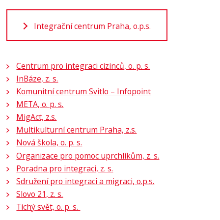
Integrační centrum Praha, o.p.s.
Centrum pro integraci cizinců, o. p. s.
InBáze, z. s.
Komunitní centrum Svitlo – Infopoint
META, o. p. s.
MigAct, z.s.
Multikulturní centrum Praha, z.s.
Nová škola, o. p. s.
Organizace pro pomoc uprchlíkům, z. s.
Poradna pro integraci, z. s.
Sdružení pro integraci a migraci, o.p.s.
Slovo 21, z. s.
Tichý svět, o. p. s.