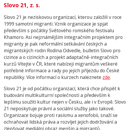
Slovo 21, z. s.
Slovo 21 je neziskovou organizací, kterou založili v roce
1999 samotní migranti. Vznik organizace je spjat
především s počátky Světového romského festivalu
Khamoro. Asi nejznámějším integračním projektem pro
migranty je pak neformální setkávání českých a
migrantských rodin Rodina Odvedle, bulletin Slovo pro
cizince a o cizincích a projekt adaptačně-integračních
kurzů Vítejte v ČR, které nabízejí migrantům veškeré
potřebné informace a rady po jejich příjezdu do České
republiky. Více informací o kurzech naleznete
zde
.
Slovo 21 je od počátku organizací, která chce přispět k
budování multikulturní společnosti a především k
lepšímu soužití kultur nejen v Česku, ale i v Evropě. Slovo
21 neposkytuje právní a sociální služby jako takové.
Organizace bojuje proti rasismu a xenofobii, snaží se
ochraňovat lidská práva a rozvíjet jejich dodržování a
zlepšovat mediální obraz menšin a migrantů.