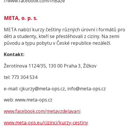
//www.facebook.com/InBaze
META, o. p. s.
META nabízí kurzy češtiny různých úrovní i formátů pro
děti a studenty, kteří se přestěhovali z ciziny. Na zemi
původu a typu pobytu v České republice nezáleží.
Kontakt:
Žerotínova 1124/35, 130 00 Praha 3, Žižkov
tel: 773 304 534
e-mail: cjkurzy@meta-ops.cz, info@meta-ops.cz
web: www.meta-ops.cz
www.facebook.com/metavzdelavani
www.meta-ops.eu/cizinci/kurzy-cestiny