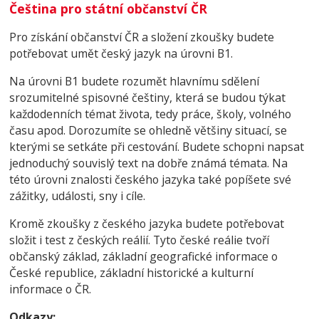
Čeština pro státní občanství ČR
Pro získání občanství ČR a složení zkoušky budete
potřebovat umět český jazyk na úrovni B1.
Na úrovni B1 budete rozumět hlavnímu sdělení
srozumitelné spisovné češtiny, která se budou týkat
každodenních témat života, tedy práce, školy, volného
času apod. Dorozumíte se ohledně většiny situací, se
kterými se setkáte při cestování. Budete schopni napsat
jednoduchý souvislý text na dobře známá témata. Na
této úrovni znalosti českého jazyka také popíšete své
zážitky, události, sny i cíle.
Kromě zkoušky z českého jazyka budete potřebovat
složit i test z českých reálií. Tyto české reálie tvoří
občanský základ, základní geografické informace o
České republice, základní historické a kulturní
informace o ČR.
Odkazy: