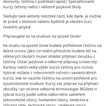
ekonomy, čeština v podnikání apod.). Specializované
kurzy češtiny nabízí i některé jazykové školy.
Sledujte také aktivity městské části, kde žijete. Je možné,
že právě v blízkosti vašeho bydliště je otevřen kurz
českého jazyka!
Připravujete se na studium na vysoké škole?
Ke studiu na vysoké škole budete potřebovat češtinu na
dobré úrovni. Jako cizí státní příslušníci budete též na
některých školách muset skládat přijímací zkoušku z
češtiny. Ústav jazykové a odborné přípravy Univerzity
Karlovy nabízí velký výběr kurzů češtiny pro cizince.
Vybírat můžete z intenzivních ročních i semestrálních
kurzů, kde se naučíte češtinu na úrovni potřebné pro
vysokoškolské studium. Kurzy vás připraví na přijímací
zkoušky i po stránce odborné terminologie. Můžete si
vybrat kurzy podle svého odborného zaměření
(ekonomické obory, humanitní obory, medicína a
přírodní vědy, technické obory, umělecké obory,