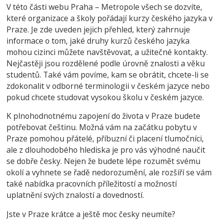
V této části webu Praha – Metropole všech se dozvíte,
které organizace a školy pořádají kurzy českého jazyka v
Praze. Je zde uveden jejich přehled, který zahrnuje
informace o tom, jaké druhy kurzů českého jazyka
mohou cizinci můžete navštěvovat, a užitečné kontakty.
Nejčastěji jsou rozdělené podle úrovně znalosti a věku
studentů. Také vám povíme, kam se obrátit, chcete-li se
zdokonalit v odborné terminologii v českém jazyce nebo
pokud chcete studovat vysokou školu v českém jazyce.
K plnohodnotnému zapojení do života v Praze budete
potřebovat češtinu. Možná vám na začátku pobytu v
Praze pomohou přátelé, příbuzní či placení tlumočníci,
ale z dlouhodobého hlediska je pro vás výhodné naučit
se dobře česky. Nejen že budete lépe rozumět svému
okolí a vyhnete se řadě nedorozumění, ale rozšíří se vám
také nabídka pracovních příležitostí a možností
uplatnění svých znalostí a dovedností.
Jste v Praze krátce a ještě moc česky neumíte?