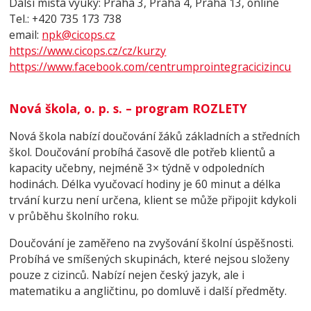
Další místa výuky: Praha 3, Praha 4, Praha 13, online
Tel.: +420 735 173 738
email:
npk@cicops.cz
https://www.cicops.cz/cz/kurzy
https://www.facebook.com/
centrumprointegracicizincu
Nová škola, o. p. s. – program ROZLETY
Nová škola nabízí doučování žáků základních a středních
škol. Doučování probíhá časově dle potřeb klientů a
kapacity učebny, nejméně 3× týdně v odpoledních
hodinách. Délka vyučovací hodiny je 60 minut a délka
trvání kurzu není určena, klient se může připojit kdykoli
v průběhu školního roku.
Doučování je zaměřeno na zvyšování školní úspěšnosti.
Probíhá ve smíšených skupinách, které nejsou složeny
pouze z cizinců. Nabízí nejen český jazyk, ale i
matematiku a angličtinu, po domluvě i další předměty.