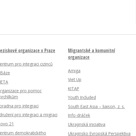
eziskové organizace v Praze
Migrantské a komunitní
organizace
entrum pro integraci cizinců
Amiga
nBáze
Viet Up
ETA
KITAP
rganizace pro pomoc
prchlíkům
Youth Included
oradna pro integraci
South East Asia – liaison, z. s.
družení pro integraci a migraci
Info-dráček
lovo 21
Ukrajinská iniciativa
entrum demokratického
Ukrajinsko Evropská Perspektiva