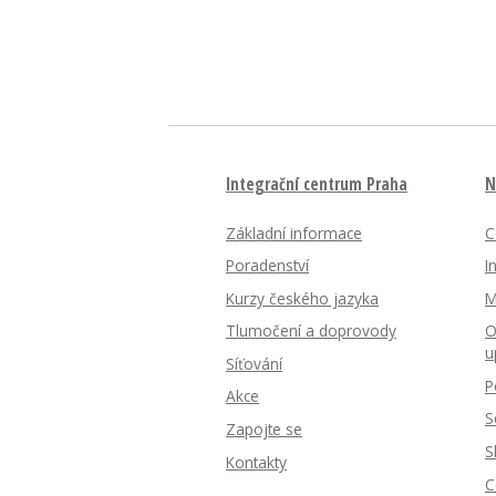
Integrační centrum Praha
N
Základní informace
C
Poradenství
I
Kurzy českého jazyka
M
Tlumočení a doprovody
O
u
Síťování
P
Akce
S
Zapojte se
S
Kontakty
C