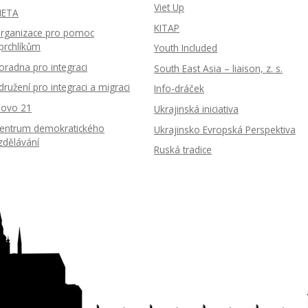
Viet Up
ETA
KITAP
rganizace pro pomoc
prchlíkům
Youth Included
oradna pro integraci
South East Asia – liaison, z. s.
družení pro integraci a migraci
Info-dráček
lovo 21
Ukrajinská iniciativa
entrum demokratického
Ukrajinsko Evropská Perspektiva
zdělávání
Ruská tradice