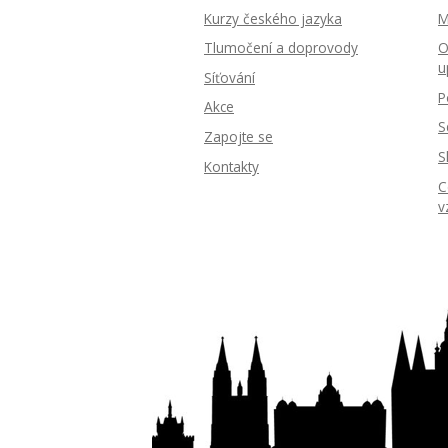
Kurzy českého jazyka
M
Tlumočení a doprovody
O
u
Síťování
P
Akce
S
Zapojte se
S
Kontakty
C
v