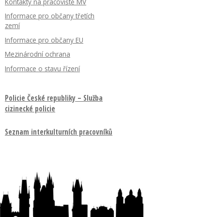
Kontakty na pracoviště MV
Informace pro občany třetích
zemí
Informace pro občany EU
Mezinárodní ochrana
Informace o stavu řízení
Policie České republiky – Služba
cizinecké policie
Seznam interkulturních pracovníků