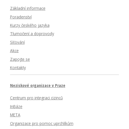
Základní informace
Poradenství
Kurzy českého jazyka
Tlumočení a doprovody
Síťování
Akce
Zapojte se
Kontakty
Neziskové organizace v Praze
Centrum pro integraci cizinců
InBáze
META
Organizace pro pomoc uprchlíkům