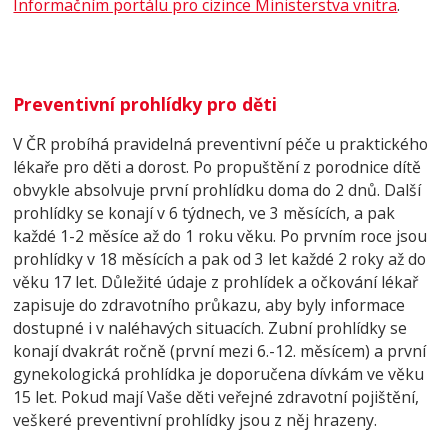
Informačním portálu pro cizince Ministerstva vnitra
.
Preventivní prohlídky pro děti
V ČR probíhá pravidelná preventivní péče u praktického
lékaře pro děti a dorost.
Po propuštění z porodnice dítě
obvykle absolvuje první prohlídku doma do 2 dnů. Další
prohlídky se konají v 6 týdnech, ve 3 měsících, a pak
každé 1-2 měsíce až do 1 roku věku.
Po prvním roce jsou
prohlídky v 18 měsících a pak od 3 let každé 2 roky až do
věku 17 let. Důležité údaje z prohlídek a očkování lékař
zapisuje do zdravotního průkazu, aby byly informace
dostupné i v naléhavých situacích.
Zubní prohlídky se
konají dvakrát ročně (první mezi 6.-12. měsícem) a první
gynekologická prohlídka je doporučena dívkám ve věku
15 let. Pokud mají Vaše děti veřejné zdravotní pojištění,
veškeré preventivní prohlídky jsou z něj hrazeny.