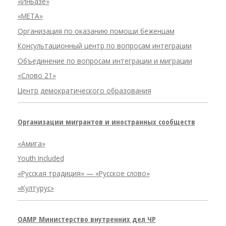
«ИнБазе»
«META»
Организация по оказанию помощи беженцам
Консультационный центр по вопросам интеграции
Объединение по вопросам интеграции и миграции
«Слово 21»
Центр демократического образования
Организации мигрантов и иностранных сообществ
«Амига»
Youth Included
«Русская традиция» — «Русское слово»
«Културус»
OAMP Министерство внутренних дел ЧР