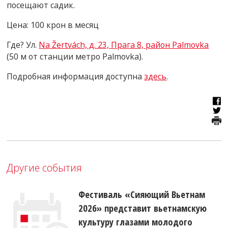
посещают садик.
Цена: 100 крон в месяц
Где? Ул.
Na Žertvách, д. 23, Прага 8, район Palmovka
(50 м от станции метро
Palmovka
).
Подробная информация доступна
здесь
.
Другие события
Фестиваль «Сияющий Вьетнам
2026» представит вьетнамскую
культуру глазами молодого