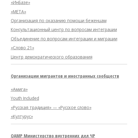
«ИнБазе»
«META»
Организация по оказанию помощи беженцам
Консультационный центр по вопросам интеграции
Объединение по вопросам интеграции и миграции
«Слово 21»
Центр демократического образования
Организации мигрантов и иностранных сообществ
«Амига»
Youth Included
«Русская традиция» — «Русское слово»
«Културус»
OAMP Министерство внутренних дел ЧР