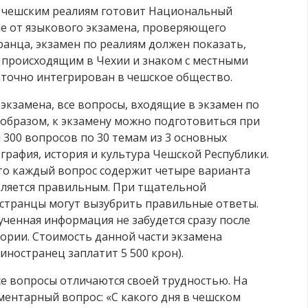
о чешским реалиям готовит Национальный
ие от языкового экзамена, проверяющего
нца, экзамен по реалиям должен показать,
я происходящим в Чехии и знаком с местными
таточно интегрирован в чешское общество.
 экзамена, все вопросы, входящие в экзамен по
 образом, к экзамену можно подготовиться при
300 вопросов по 30 темам из 3 основных
ография, история и культура Чешской Республики.
что каждый вопрос содержит четыре варианта
является правильным. При тщательной
странцы могут вызубрить правильные ответы.
ученная информация не забудется сразу после
ории. Стоимость данной части экзамена
 иностранец заплатит 5 500 крон).
се вопросы отличаются своей трудностью. На
ментарный вопрос: «С какого дня в чешском