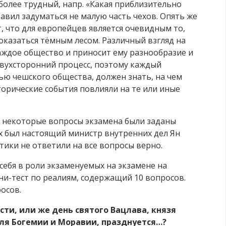
 более трудный, напр. «Какая приблизительно
авил задуматься не малую часть чехов. Опять же
, что для европейцев является очевидным то,
оказаться тёмным лесом. Различный взгляд на
ждое общество и приносит ему разнообразие и
двухсторонний процесс, поэтому каждый
ью чешского общества, должен знать, на чем
торические события повлияли на те или иные
 некоторые вопросы экзамена были заданы
х был настоящий министр внутренних дел Ян
тики не ответили на все вопросы верно.
ебя в роли экзаменуемых на экзамене на
ни-тест по реалиям, содержащий 10 вопросов.
осов.
сти, или же день святого Вацлава, князя
ля Богемии и Моравии, празднуется…?