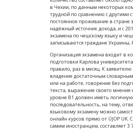
количество составляет около одно
в Чехии, по данным некоторых ко
трудной по сравнению с другими с
постоянное проживание в стране з
надёжный источник дохода, и с 20
экзамена по чешскому языку и чеш
записываются граждане Украины, Р
Организация экзамена входит в 
подготовки Карлова университета 
правило, раз в месяц. К заявител
владение достаточным словарным 
или на работе, говорение без под
текста, выражение своего мнения н
уровне B1 должен иметь логичную
последовательность, на тему, от
языковому экзамену можно самос
онлайн курсов прямо от ÚJOP UK. 
самим иностранцем, составляет 3 7