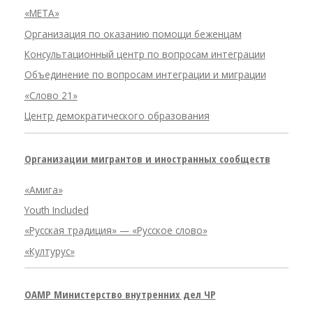
«META»
Организация по оказанию помощи беженцам
Консультационный центр по вопросам интеграции
Объединение по вопросам интеграции и миграции
«Слово 21»
Центр демократического образования
Организации мигрантов и иностранных сообществ
«Амига»
Youth Included
«Русская традиция» — «Русское слово»
«Културус»
OAMP Министерство внутренних дел ЧР