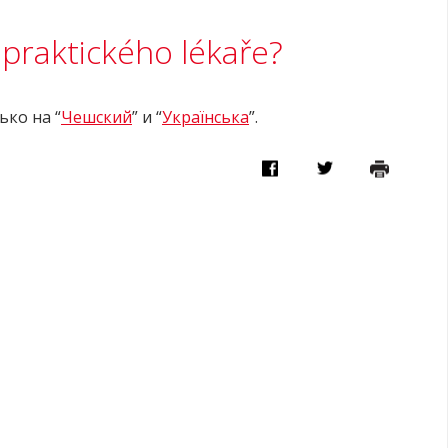
ít praktického lékaře?
ько на “
Чешский
” и “
Українська
”.