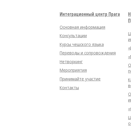
Интеграционный центр Прага
Н
П
Основная информация
Ц
Консультации
и
Курсы чешского языка
«
Переводы и сопровождения
«
Нетворкинг
О
Мероприятия
п
Принимайте участие
К
в
Контакты
О
и
«
Ц
о