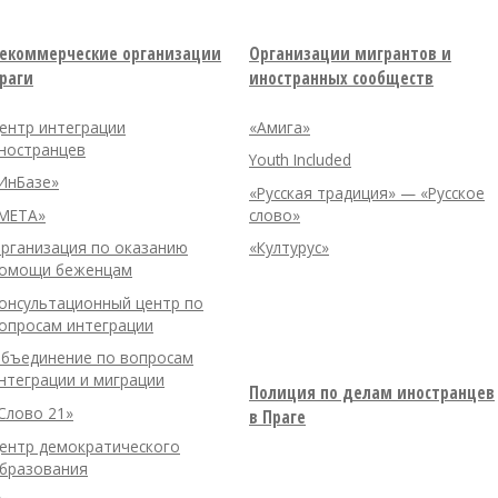
екоммерческие организации
Организации мигрантов и
раги
иностранных сообществ
ентр интеграции
«Амига»
ностранцев
Youth Included
ИнБазе»
«Русская традиция» — «Русское
META»
слово»
рганизация по оказанию
«Културус»
омощи беженцам
онсультационный центр по
опросам интеграции
бъединение по вопросам
нтеграции и миграции
Полиция по делам иностранцев
Слово 21»
в Праге
ентр демократического
бразования