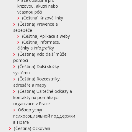
Praze dostupná pro
krizovou, akutní nebo
včasnou péči
(Čeština) Krizové linky
(Čeština) Prevence a
sebepéče
(Čeština) Aplikace a weby
(Čeština) Informace,
články a infografiky
(Čeština) Kdo další může
pomoci
(Čeština) Další složky
systému
(Čeština) Rozcestníky,
adresáře a mapy
(Čeština) Užitečné odkazy a
kontakty na pomáhající
organizace v Praze
Обзор услуг
психосоциальной поддержки
в Праге
(Čeština) Očkování