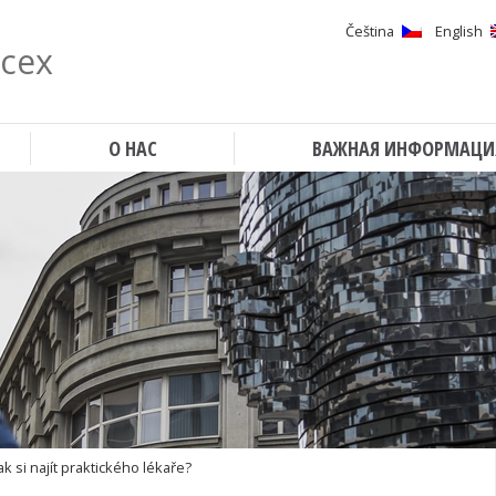
Čeština
English
всех
Поиск
О НАС
ВАЖНАЯ ИНФОРМАЦИ
Jak si najít praktického lékaře?