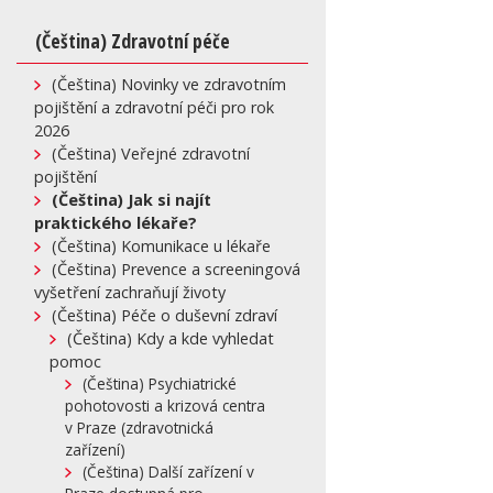
(Čeština) Zdravotní péče
(Čeština) Novinky ve zdravotním
pojištění a zdravotní péči pro rok
2026
(Čeština) Veřejné zdravotní
pojištění
(Čeština) Jak si najít
praktického lékaře?
(Čeština) Komunikace u lékaře
(Čeština) Prevence a screeningová
vyšetření zachraňují životy
(Čeština) Péče o duševní zdraví
(Čeština) Kdy a kde vyhledat
pomoc
(Čeština) Psychiatrické
pohotovosti a krizová centra
v Praze (zdravotnická
zařízení)
(Čeština) Další zařízení v