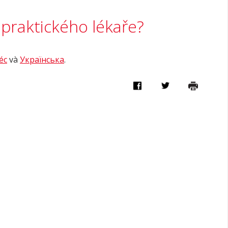
ít praktického lékaře?
éc
và
Українська
.