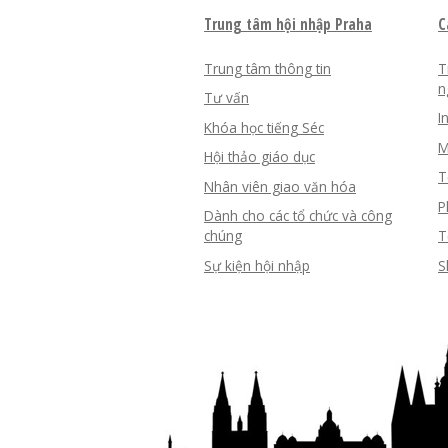
Trung tâm hội nhập Praha
C
Trung tâm thông tin
T
n
Tư vấn
I
Khóa học tiếng Séc
M
Hội thảo giáo dục
T
Nhân viên giao văn hóa
P
Dành cho các tổ chức và công
chúng
T
Sự kiện hội nhập
S