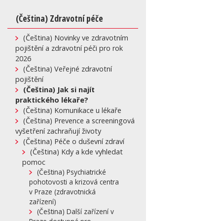
(Čeština) Zdravotní péče
(Čeština) Novinky ve zdravotním
pojištění a zdravotní péči pro rok
2026
(Čeština) Veřejné zdravotní
pojištění
(Čeština) Jak si najít
praktického lékaře?
(Čeština) Komunikace u lékaře
(Čeština) Prevence a screeningová
vyšetření zachraňují životy
(Čeština) Péče o duševní zdraví
(Čeština) Kdy a kde vyhledat
pomoc
(Čeština) Psychiatrické
pohotovosti a krizová centra
v Praze (zdravotnická
zařízení)
(Čeština) Další zařízení v