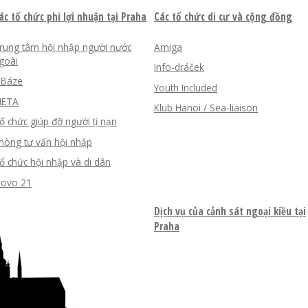
ác tổ chức phi lợi nhuận tại Praha
Các tổ chức di cư và cộng đồng
rung tâm hội nhập người nước
Amiga
goài
Info-dráček
nBáze
Youth Included
ETA
Klub Hanoi / Sea-liaison
ổ chức giúp đỡ người tị nạn
hòng tư vấn hội nhập
ổ chức hội nhập và di dân
lovo 21
Dịch vụ của cảnh sát ngoại kiều tại
Praha