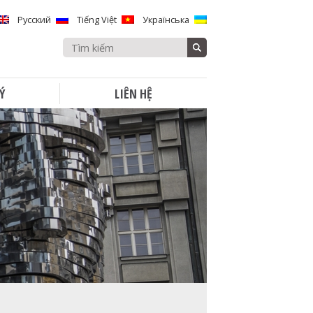
Русский
Tiếng Việt
Українська
Search
for:
Ý
LIÊN HỆ