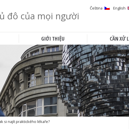
Čeština
English
ủ đô của mọi người
Tìm kiếm
GIỚI THIỆU
CẦN XỬ L
Jak si najít praktického lékaře?