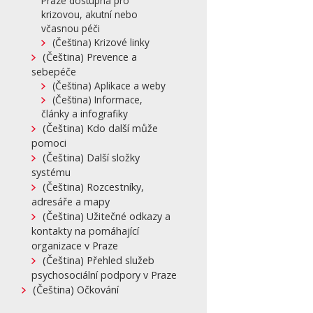
Praze dostupná pro
krizovou, akutní nebo
včasnou péči
(Čeština) Krizové linky
(Čeština) Prevence a
sebepéče
(Čeština) Aplikace a weby
(Čeština) Informace,
články a infografiky
(Čeština) Kdo další může
pomoci
(Čeština) Další složky
systému
(Čeština) Rozcestníky,
adresáře a mapy
(Čeština) Užitečné odkazy a
kontakty na pomáhající
organizace v Praze
(Čeština) Přehled služeb
psychosociální podpory v Praze
(Čeština) Očkování