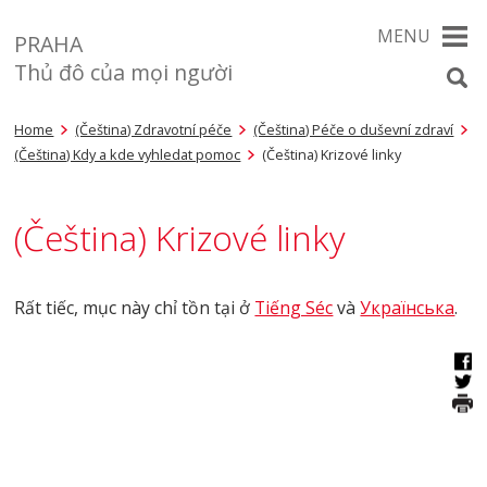
MENU
PRAHA
Thủ đô của mọi người
Home
(Čeština) Zdravotní péče
(Čeština) Péče o duševní zdraví
(Čeština) Kdy a kde vyhledat pomoc
(Čeština) Krizové linky
(Čeština) Krizové linky
Rất tiếc, mục này chỉ tồn tại ở
Tiếng Séc
và
Українська
.