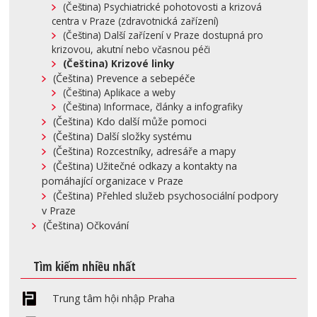
(Čeština) Psychiatrické pohotovosti a krizová
centra v Praze (zdravotnická zařízení)
(Čeština) Další zařízení v Praze dostupná pro
krizovou, akutní nebo včasnou péči
(Čeština) Krizové linky
(Čeština) Prevence a sebepéče
(Čeština) Aplikace a weby
(Čeština) Informace, články a infografiky
(Čeština) Kdo další může pomoci
(Čeština) Další složky systému
(Čeština) Rozcestníky, adresáře a mapy
(Čeština) Užitečné odkazy a kontakty na
pomáhající organizace v Praze
(Čeština) Přehled služeb psychosociální podpory
v Praze
(Čeština) Očkování
Tìm kiếm nhiều nhất
Trung tâm hội nhập Praha