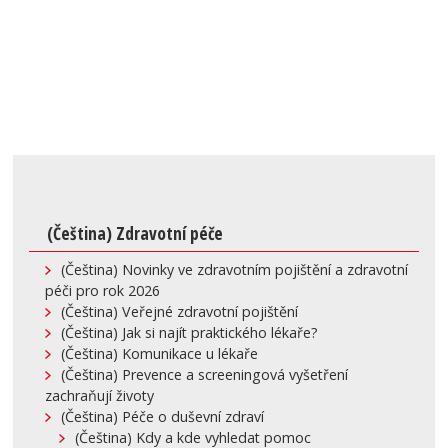
(Čeština) Zdravotní péče
(Čeština) Novinky ve zdravotním pojištění a zdravotní
péči pro rok 2026
(Čeština) Veřejné zdravotní pojištění
(Čeština) Jak si najít praktického lékaře?
(Čeština) Komunikace u lékaře
(Čeština) Prevence a screeningová vyšetření
zachraňují životy
(Čeština) Péče o duševní zdraví
(Čeština) Kdy a kde vyhledat pomoc