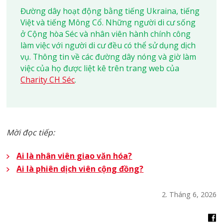
Đường dây hoạt động bằng tiếng Ukraina, tiếng
Việt v
à
tiếng Mông Cổ. Những người di cư sống
ở Cộng h
ò
a S
é
c v
à
nhân vi
ê
n h
à
nh ch
í
nh công
làm việc với người di cư đều c
ó
thể sử dụng dịch
vụ. Thông tin về c
á
c đường dây nóng v
à
giờ l
à
m
việc của họ được liệt k
ê
tr
ê
n trang web của
Charity CH Séc
.
Mời đọc tiếp:
Ai là nhân
viên giao văn hóa
?
Ai
là phiên dịch viên cộng đồng
?
2. Tháng 6, 2026