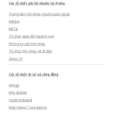
Các tổ chức phi lợi nhuận tại Praha
Trung tâm hội nhập người nước ngoài
InBáze
META
Tổ chức giúp đỡ người tị nạn
Phòng tư vấn hội nhập
Tổ chức hội nhập và di dân
Slovo 21
Các tổ chức di cư và cộng đồng
Amiga
Info-dráček
Youth Included
Klub Hanoi / Sea-liaison