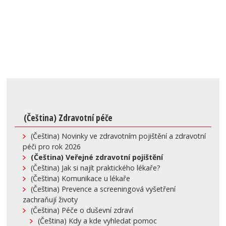
(Čeština) Zdravotní péče
(Čeština) Novinky ve zdravotním pojištění a zdravotní
péči pro rok 2026
(Čeština) Veřejné zdravotní pojištění
(Čeština) Jak si najít praktického lékaře?
(Čeština) Komunikace u lékaře
(Čeština) Prevence a screeningová vyšetření
zachraňují životy
(Čeština) Péče o duševní zdraví
(Čeština) Kdy a kde vyhledat pomoc