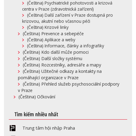
(Čeština) Psychiatrické pohotovosti a krizová
centra v Praze (zdravotnická zařízení)
(Čeština) Další zařízení v Praze dostupná pro
krizovou, akutní nebo včasnou péči
(Čeština) Krizové linky
(Čeština) Prevence a sebepéče
(Čeština) Aplikace a weby
(Čeština) Informace, články a infografiky
(Čeština) Kdo další může pomoci
(Čeština) Další složky systému
(Čeština) Rozcestníky, adresáře a mapy
(Čeština) Užitečné odkazy a kontakty na
pomáhající organizace v Praze
(Čeština) Přehled služeb psychosociální podpory
v Praze
(Čeština) Očkování
Tìm kiếm nhiều nhất
Trung tâm hội nhập Praha