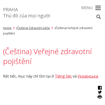
MENU
PRAHA
Thủ đô của mọi người
Home
(Čeština) Zdravotní péče
(Čeština) Veřejné zdravotní
pojištění
(Čeština) Veřejné zdravotní
pojištění
Rất tiếc, mục này chỉ tồn tại ở
Tiếng Séc
và
Українська
.