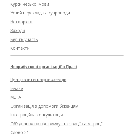
Курси чеської мови
Усний переклад та супроводи
Нетворкінг
Заходи
Беріть участь
Контакти
Неприбуткові організації в Празі
Центр з інтеграції іноземців
ІнБазе
META
Організація з допомоги біженцям
Інтеграційна консультація
Об’єднання на підтримку інтеграції та міграції
Слово 21