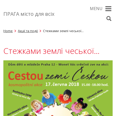
MENU
ПРАГА місто для всіх
Home
Акції та події
Стежками землі чеської…
Стежками землі чеської…