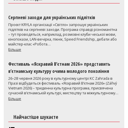
Серпневі заходи для українських підлітків
Проєкт KRYLA організації «Світло» запрошує українських
підлітків на серпневі заходи. Програма справді різноманітна
– тут проводяться, наприклад, розмовні клуби чеської мови,
кінопокази, LAN-вечірка, пікнік, Speed Friendship, дебати або
майстер-клас «Робота…
Більше
Фестиваль «Яскравий В’єтнам 2026» представить
в’єтнамську культуру очима молодого покоління
26–28 червня 2026 року в культурному центрі KC Zahrada в
Празі відбудеться фестиваль «Яскравий В’єтнам 2026» (Zářivý
Vietnam 2026) – триденна культурна програма, присвячена
сучасній в’єтнамській культурі, мистецтву та міжкультурному…
Більше
Найчастіше шукаєте