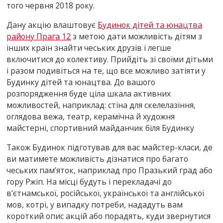
того червня 2018 року.
Дану акцію влаштовує
Будинок дітей та юнацтва
району Прага 12
з метою дати можливість дітям з
інших країн знайти чеських друзів і легше
включитися до колективу. Прийдіть зі своїми дітьми
і разом подивіться на те, що все можливо затіяти у
Будинку дітей та юнацтва. До вашого
розпорядження буде ціла шкала активних
можливостей, наприклад: стіна для скелелазіння,
оглядова вежа, театр, керамічна й художня
майстерні, спортивний майданчик біля Будинку
Також Будинок підготував для вас майстер-класи, де
ви матимете можливість дізнатися про багато
чеських пам’яток, наприклад про Празький град або
гору Ржіп. На місці будуть і перекладачі до
в’єтнамської, російської, української та англійської
мов, котрі, у випадку потреби, нададуть вам
короткий опис акцій або порадять, куди звернутися