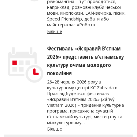
різноманітна – тут проводяться,
наприклад, розмовні клуби чеської
мови, кінопокази, LAN-вечірка, пікнік,
Speed Friendship, дебати або
майстер-клас «Робота…
Більше
Фестиваль «Яскравий В’єтнам
2026» представить в’єтнамську
культуру очима молодого
покоління
26–28 червня 2026 року в
культурному центрі KC Zahrada в
Празі відбудеться фестиваль
«Яскравий В’єтнам 2026» (Zářivý
Vietnam 2026) – триденна культурна
програма, присвячена сучасній
в’єтнамській культурі, мистецтву та
міжкультурному…
Більше