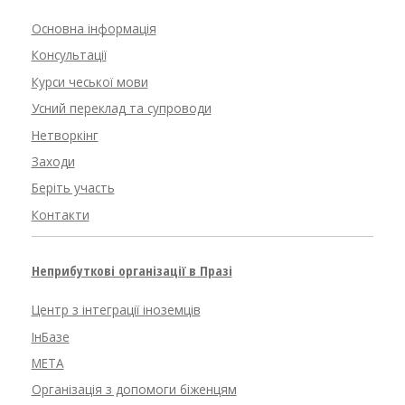
Основна інформація
Консультації
Курси чеської мови
Усний переклад та супроводи
Нетворкінг
Заходи
Беріть участь
Контакти
Неприбуткові організації в Празі
Центр з інтеграції іноземців
ІнБазе
META
Організація з допомоги біженцям