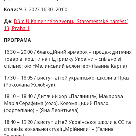
Коли:
9. 3. 2023 16:30
–
20:00
Де:
Dům U Kamenného zvonu
,
Staroměstské náměstí
13, Praha 1
ПРОГРАМА
16:30 – 20:00 / благодійний ярмарок – продаж дитячих
товарів, кошти на підтримку
України – спільно зі
спільнотою «Малинський волонтер» (Іванна Карпа)
17:30 – 18:05 / виступ дітей української школи в Празі
(Роксолана Жолобчук)
18:10 – 18:40 / Дитячий хор «Паляниця», Макарова
Марія Серафима (соло),
Коломацький Павло
(фортепіано) – (Яна Леонтьєва)
18:40 – 19:20 / виступ дітей Української школи в ЄС та
співаків вокальної студії
„Мрійники“ – (Галина