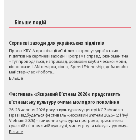
Більше подій
Серпневі заходи для українських підлітків
Проєкт KRYLA організації «Світло» запрошує українських
підлітків на серпневі заходи. Програма справді різноманітна
– тут проводяться, наприклад, розмовні клуби чеської мови,
кінопокази, LAN-вечірка, пікнік, Speed Friendship, дебати або
майстер-клас «Робота…
Більше
Фестиваль «Яскравий В’єтнам 2026» представить
в’єтнамську культуру очима молодого покоління
26–28 червня 2026 року в культурному центрі KC Zahrada в
Празі відбудеться фестиваль «Яскравий В’єтнам 2026» (Zářivý
Vietnam 2026) – триденна культурна програма, присвячена
сучасній в’єтнамській культурі, мистецтву та міжкультурному…
Більше