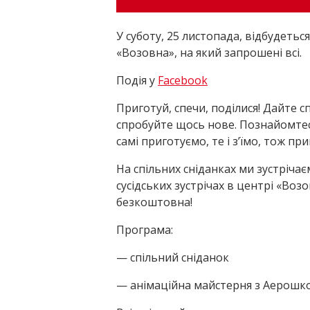
У суботу, 25 листопада, відбудетьс
«Возовна», на який запрошені всі.
Подія у
Facebook
Приготуй, спечи, поділися! Дайте с
спробуйте щось нове. Познайомтеся
самі приготуємо, те і з’їмо, тож пр
На спільних сніданках ми зустрічає
сусідських зустрічах в центрі «Воз
безкоштовна!
Програма:
— спільний сніданок
— анімаційна майстерня з Аерошк