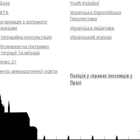
нБазе
Youth Included
ETA
Українська Європейська
Перспектива
рганізація з допомоги
іженцям
Українська ініціатива
нтеграційна консультація
Український журнал
б’єднання на підтримку
нтеграції та міграції
лово 21
ентр демократичної освіти
Поліція у справах іноземців у
Празі