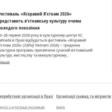
естиваль «Яскравий В’єтнам 2026»
редставить в’єтнамську культуру очима
олодого покоління
6–28 червня 2026 року в культурному центрі KC
ahrada в Празі відбудеться фестиваль «Яскравий
’єтнам 2026» (Zářivý Vietnam 2026) – триденна
ультурна програма, присвячена сучасній в’єтнамській
ультурі, мистецтву та міжкультурному…
ільше
еприбуткові організації в Празі
Організації громад та мігрантів
ентр з інтеграції іноземців
Аміґа