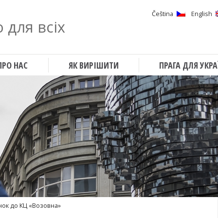
Čeština
English
 для всіх
Шукати
ПРО НАС
ЯК ВИРІШИТИ
ПРАГА ДЛЯ УКРА
нок до КЦ «Возовна»