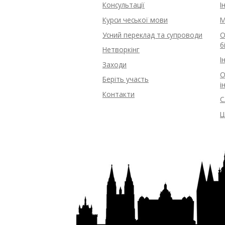
Консультації
І
Курси чеської мови
M
Усний переклад та супроводи
О
б
Нетворкінг
І
Заходи
О
Беріть участь
і
Контакти
С
Ц