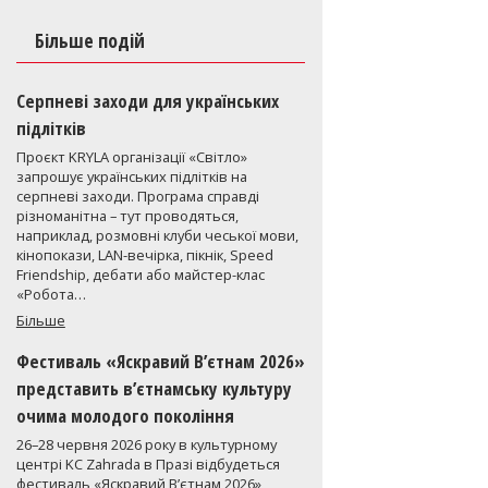
Більше подій
Серпневі заходи для українських
підлітків
Проєкт KRYLA організації «Світло»
запрошує українських підлітків на
серпневі заходи. Програма справді
різноманітна – тут проводяться,
наприклад, розмовні клуби чеської мови,
кінопокази, LAN-вечірка, пікнік, Speed
Friendship, дебати або майстер-клас
«Робота…
Більше
Фестиваль «Яскравий В’єтнам 2026»
представить в’єтнамську культуру
очима молодого покоління
26–28 червня 2026 року в культурному
центрі KC Zahrada в Празі відбудеться
фестиваль «Яскравий В’єтнам 2026»