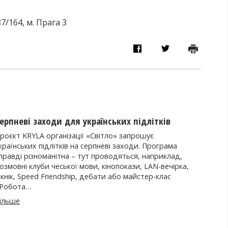
7/164, м. Прага 3
ерпневі заходи для українських підлітків
роєкт KRYLA організації «Світло» запрошує
країнських підлітків на серпневі заходи. Програма
правді різноманітна – тут проводяться, наприклад,
озмовні клуби чеської мови, кінопокази, LAN-вечірка,
ікнік, Speed Friendship, дебати або майстер-клас
Робота…
ільше