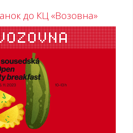
анок до КЦ «Возовна»