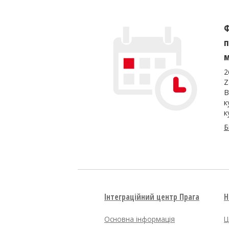
Ф
п
м
2
Z
В
к
к
Б
Інтеграційний центр Прага
Н
Основна інформація
Ц