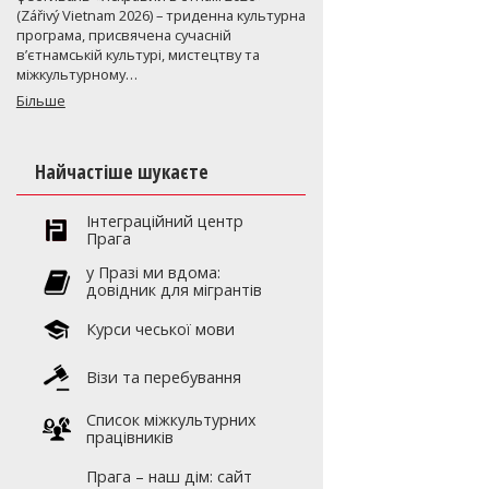
(Zářivý Vietnam 2026) – триденна культурна
програма, присвячена сучасній
в’єтнамській культурі, мистецтву та
міжкультурному…
Більше
Найчастіше шукаєте
Інтеграційний центр
Прага
y Празі ми вдома:
довідник для мігрантів
Курси чеської мови
Візи та перебування
Список міжкультурних
працівників
Прага – наш дім: сайт