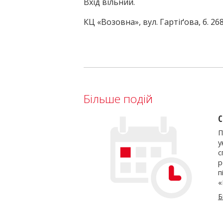
Вхід вільний.
КЦ «Возовна», вул. Гартіґова, б. 268
Більше подій
С
П
у
с
р
п
«
Б