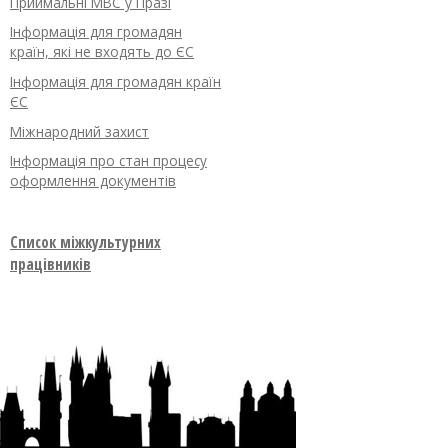
Приймальні МВС у Празі
Інформація для громадян
країн, які не входять до ЄС
Інформація для громадян країн
ЄС
Міжнародний захист
Інформація про стан процесу
оформлення документів
Список міжкультурних
працівників