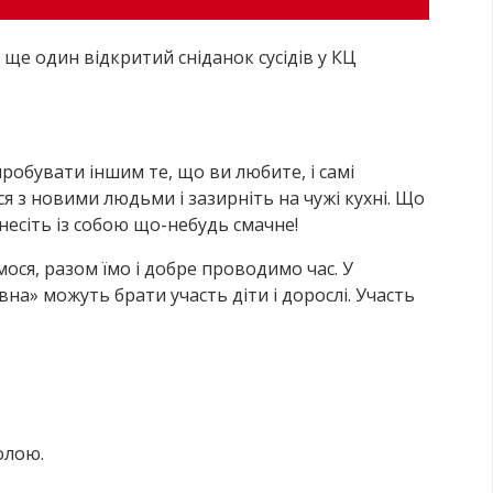
я ще один відкритий сніданок сусідів у КЦ
пробувати іншим те, що ви любите, і самі
 з новими людьми і зазирніть на чужі кухні. Що
инесіть із собою що-небудь смачне!
мося, разом їмо і добре проводимо час. У
овна» можуть брати участь діти і дорослі. Участь
олою.