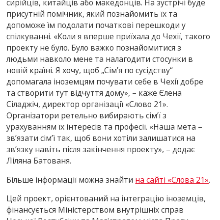
сирійців, китайців або македонців. На зустрічі буде
присутній помічник, який познайомить їх та
допоможе їм подолати початкові перешкоди у
спілкуванні. «Коли я вперше приїхала до Чехії, такого
проекту не було. Було важко познайомитися з
людьми навколо мене та налагодити стосунки в
новій країні. Я хочу, щоб „Сім’я по сусідству“
допомагала іноземцям почувати себе в Чехії добре
та створити тут відчуття дому», – каже Єлена
Сіладжіч, директор організації «Слово 21».
Організатори ретельно вибирають сім’ї з
урахуванням їх інтересів та професії. «Наша мета –
зв’язати сім’ї так, щоб вони хотіли залишатися на
зв’язку навіть після закінчення проекту», – додає
Ліляна Батованя.
Більше інформації можна знайти
на сайті «Слова 21»
.
Цей проект, орієнтований на інтеграцію іноземців,
фінансується Міністерством внутрішніх справ