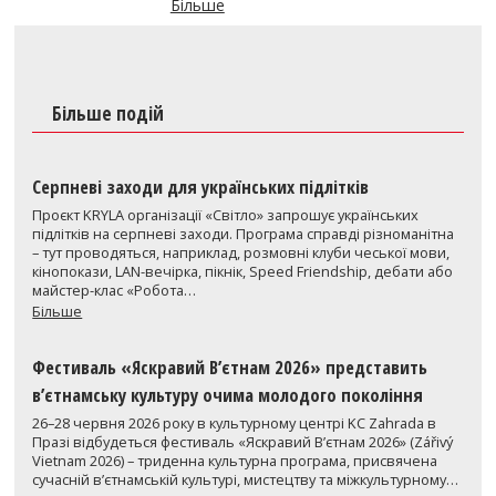
Більше
Більше подій
Серпневі заходи для українських підлітків
Проєкт KRYLA організації «Світло» запрошує українських
підлітків на серпневі заходи. Програма справді різноманітна
– тут проводяться, наприклад, розмовні клуби чеської мови,
кінопокази, LAN-вечірка, пікнік, Speed Friendship, дебати або
майстер-клас «Робота…
Більше
Фестиваль «Яскравий В’єтнам 2026» представить
в’єтнамську культуру очима молодого покоління
26–28 червня 2026 року в культурному центрі KC Zahrada в
Празі відбудеться фестиваль «Яскравий В’єтнам 2026» (Zářivý
Vietnam 2026) – триденна культурна програма, присвячена
сучасній в’єтнамській культурі, мистецтву та міжкультурному…