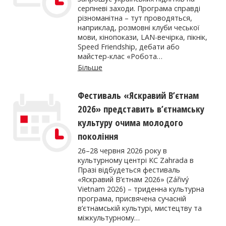
серпневі заходи. Програма справді
різноманітна – тут проводяться,
наприклад, розмовні клуби чеської
мови, кінопокази, LAN-вечірка, пікнік,
Speed Friendship, дебати або
майстер-клас «Робота…
Більше
Фестиваль «Яскравий В’єтнам
2026» представить в’єтнамську
культуру очима молодого
покоління
26–28 червня 2026 року в
культурному центрі KC Zahrada в
Празі відбудеться фестиваль
«Яскравий В’єтнам 2026» (Zářivý
Vietnam 2026) – триденна культурна
програма, присвячена сучасній
в’єтнамській культурі, мистецтву та
міжкультурному…