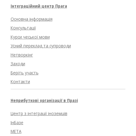
Інтеграційний центр Прага
Основна інформація
Консультації
Курси чеської мови
Усний переклад та супроводи
Нетворкінг
Заходи
Беріть участь
Контакти
Неприбуткові організації в Празі
Центр з інтеграції іноземців
ІнБазе
META