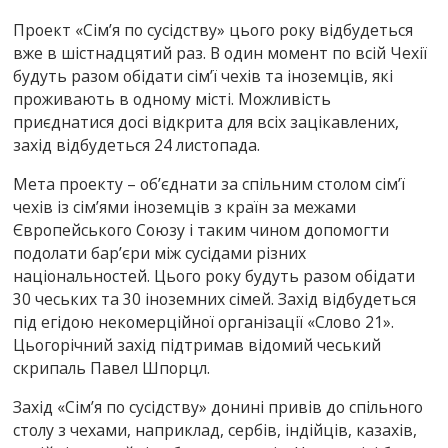
Проект «Сім’я по сусідству» цього року відбудеться
вже в шістнадцятий раз. В один момент по всій Чехії
будуть разом обідати сім’ї чехів та іноземців, які
проживають в одному місті. Можливість
приєднатися досі відкрита для всіх зацікавлених,
захід відбудеться 24 листопада.
Мета проекту – об’єднати за спільним столом сім’ї
чехів із сім’ями іноземців з країн за межами
Європейського Союзу і таким чином допомогти
подолати бар’єри між сусідами різних
національностей. Цього року будуть разом обідати
30 чеських та 30 іноземних сімей. Захід відбудеться
під егідою некомерційної організації «Слово 21».
Цьогорічний захід підтримав відомий чеський
скрипаль Павел Шпорцл.
Захід «Сім’я по сусідству» донині привів до спільного
столу з чехами, наприклад, сербів, індійців, казахів,