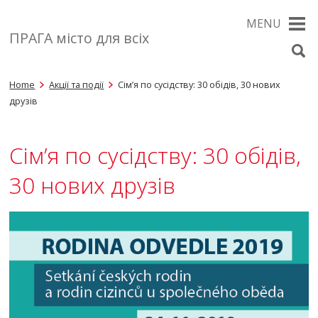
MENU
ПРАГА місто для всіх
Home
Акції та події
Сім’я по сусідству: 30 обідів, 30 нових
друзів
Сім’я по сусідству: 30 обідів,
30 нових друзів