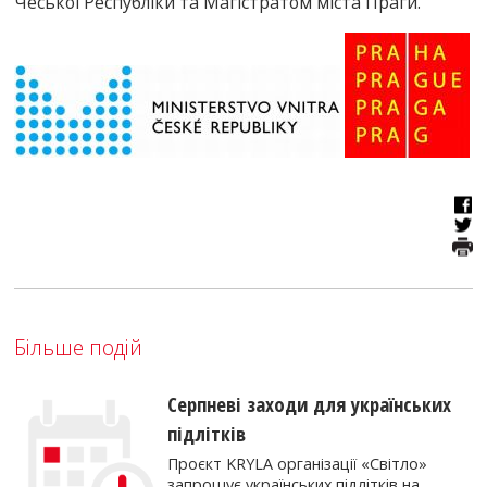
Чеської Республіки та Магістратом міста Праги.
Більше подій
Серпневі заходи для українських
підлітків
Проєкт KRYLA організації «Світло»
запрошує українських підлітків на