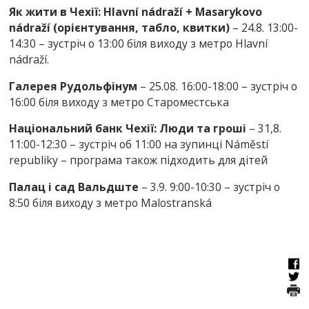
Як жити в Чехії: Hlavní nádraží + Masarykovo
nádraží (орієнтування, табло, квитки)
– 24.8. 13:00-
14:30 – зустріч о 13:00 біля виходу з метро Hlavní
nádraží.
Галерея Рудольфінум
– 25.08. 16:00-18:00 – зустріч о
16:00 біля виходу з метро Староместська
Національний банк Чехії: Люди та гроші
– 31,8.
11:00-12:30 – зустріч об 11:00 на зупинці Náměstí
republiky – програма також підходить для дітей
Палац і сад Вальдште
– 3.9. 9:00-10:30 – зустріч о
8:50 біля виходу з метро Malostranská