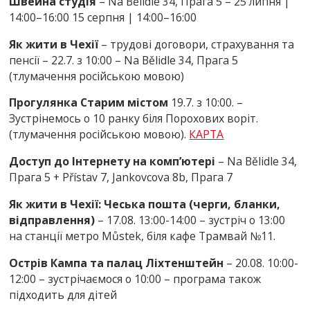
Швейна студія
– Na Bělidle 34, Прага 5 – 25 липня |
14:00–16:00 15 серпня | 14:00–16:00
Як жити в Чехії
– трудові договори, страхування та
пенсії – 22.7. з 10:00 – Na Bělidle 34, Прага 5
(тлумачення російською мовою)
Прогулянка Старим містом
19.7. з 10:00. –
Зустрінемось о 10 ранку біля Порохових воріт.
(тлумачення російською мовою).
КАРТА
Доступ до Інтернету на комп’ютері
– Na Bělidle 34,
Прага 5 + Přístav 7, Jankovcova 8b, Прага 7
Як жити в Чехії: Чеська пошта (черги, бланки,
відправлення)
– 17.08. 13:00-14:00 – зустріч о 13:00
на станції метро Můstek, біля кафе Трамвай №11.
Острів Кампа та палац Ліхтенштейн
– 20.08. 10:00-
12:00 – зустрічаємося о 10:00 – програма також
підходить для дітей