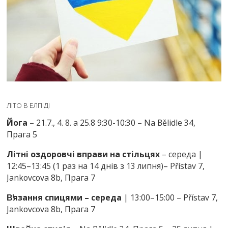
ЛІТО В ЕЛПІДІ
Йога
– 21.7., 4. 8. a 25.8 9:30-10:30 – Na Bělidle 34,
Прага 5
Літні оздоровчі вправи на стільцях
– cереда |
12:45–13:45 (1 раз на 14 днів з 13 липня)– Přístav 7,
Jankovcova 8b, Прага 7
В̕язання спицями – середа
| 13:00–15:00 – Přístav 7,
Jankovcova 8b, Прага 7