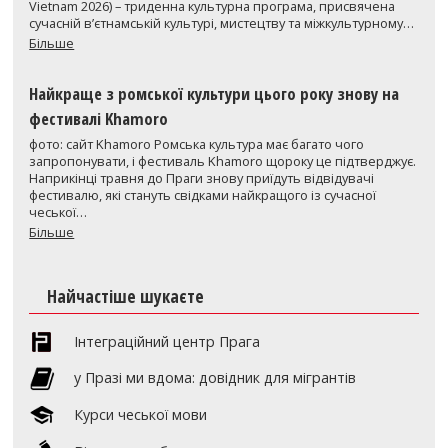
Vietnam 2026) – триденна культурна програма, присвячена
сучасній в’єтнамській культурі, мистецтву та міжкультурному…
Більше
Найкраще з ромської культури цього року знову на
фестивалі Khamoro
фото: сайт Khamoro Ромська культура має багато чого
запропонувати, і фестиваль Khamoro щороку це підтверджує.
Наприкінці травня до Праги знову приїдуть відвідувачі
фестивалю, які стануть свідками найкращого із сучасної
чеської…
Більше
Найчастіше шукаєте
Інтеграційний центр Прага
y Празі ми вдома: довідник для мігрантів
Курси чеської мови