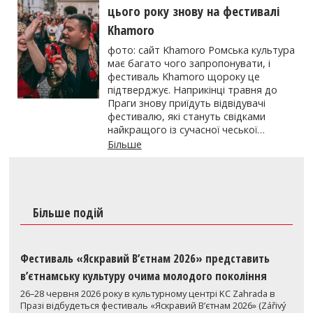
цього року знову на фестивалі
Khamoro
фото: сайт Khamoro Ромська культура
має багато чого запропонувати, і
фестиваль Khamoro щороку це
підтверджує. Наприкінці травня до
Праги знову приїдуть відвідувачі
фестивалю, які стануть свідками
найкращого із сучасної чеської…
Більше
Більше подій
Фестиваль «Яскравий В’єтнам 2026» представить
в’єтнамську культуру очима молодого покоління
26–28 червня 2026 року в культурному центрі KC Zahrada в
Празі відбудеться фестиваль «Яскравий В’єтнам 2026» (Zářivý