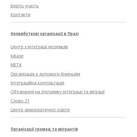
Беріть участь
Контакти
Неприбуткові організації в Празі
Центр з інтеграції іноземців
ІнБазе
META
Організація з допомоги біженцям
Інтеграційна консультація
Об’єднання на підтримку інтеграції та міграції
Слово 21
Центр демократичної освіти
Організації громад та мігрантів