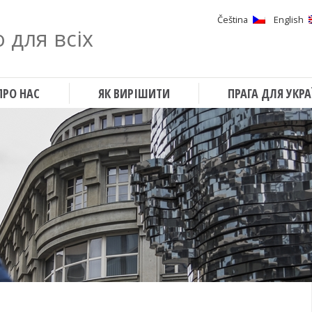
Čeština
English
 для всіх
Шукати
ПРО НАС
ЯК ВИРІШИТИ
ПРАГА ДЛЯ УКРА