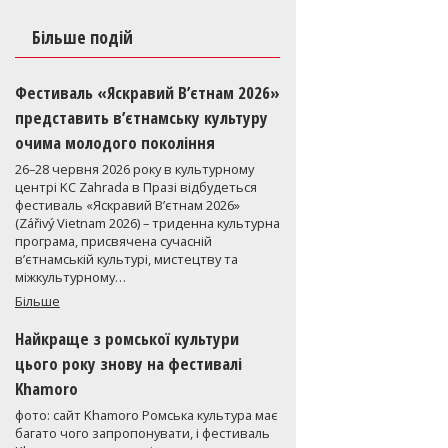
Більше подій
Фестиваль «Яскравий В’єтнам 2026»
представить в’єтнамську культуру
очима молодого покоління
26–28 червня 2026 року в культурному
центрі KC Zahrada в Празі відбудеться
фестиваль «Яскравий В’єтнам 2026»
(Zářivý Vietnam 2026) – триденна культурна
програма, присвячена сучасній
в’єтнамській культурі, мистецтву та
міжкультурному…
Більше
Найкраще з ромської культури
цього року знову на фестивалі
Khamoro
фото: сайт Khamoro Ромська культура має
багато чого запропонувати, і фестиваль