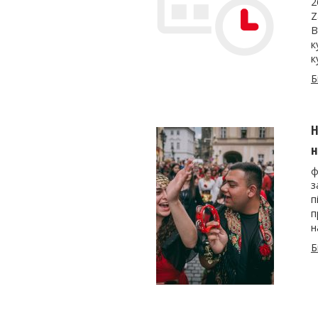
2
Z
В
к
к
Б
Н
н
ф
з
п
п
н
Б