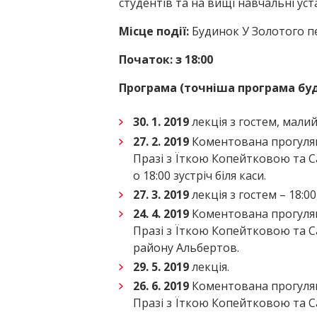
студентів та на вищі навчальні ус
Місце події:
Будинок У Золотого п
Початок: з 18:00
Програма (точніша програма бу
30. 1. 2019
лекція з гостем, мали
27. 2. 2019
Коментована прогулян
Празі з Їткою Копейтковою та 
о 18:00 зустріч біля каси.
27. 3. 2019
лекція з гостем – 18:0
24. 4. 2019
Коментована прогулян
Празі з Їткою Копейтковою та 
району Альбертов.
29. 5. 2019
лекція
.
26. 6. 2019
Коментована прогулян
Празі з Їткою Копейтковою та 