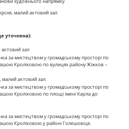
танови художнього напрямку.
ерсня, малий актовий зал
де уточнена
):
й актовий зал
ка за мистецтвом у громадському просторі по
Сашою Кроліковою по
вулицях району Жіжков –
0, малий актовий зал.
ка за мистецтвом у громадському просторі по
Сашою Кроліковою по площі імені Карла до
ка за мистецтвом у громадському просторі по
Сашою Кроліковою у районі Голешовіце.