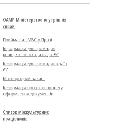
OAMP Міністерство внутрішніх
справ
Приймальні МВС у Празі
Інформація для громадян
країн, які не входять до ЄС
Інформація для громадян країн
ЄС
Міжнародний захист
Інформація про стан процесу
оформлення документів
Список міжкультурних
працівників