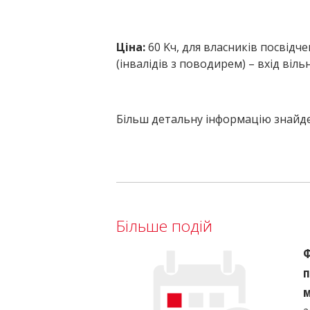
Ціна
:
60 K
ч
,
для власників посвідч
(
інвалідів з
поводирем) – вхід віль
Більш детальну інформацію знайде
Більше подій
Ф
п
м