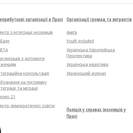
еприбуткові організації в Празі
Організації громад та мігрантів
ентр з інтеграції іноземців
Аміґа
нБазе
Youth Included
ETA
Українська Європейська
Перспектива
рганізація з допомоги
іженцям
Українська ініціатива
нтеграційна консультація
Український журнал
б’єднання на підтримку
нтеграції та міграції
лово 21
ентр демократичної освіти
Поліція у справах іноземців у
Празі