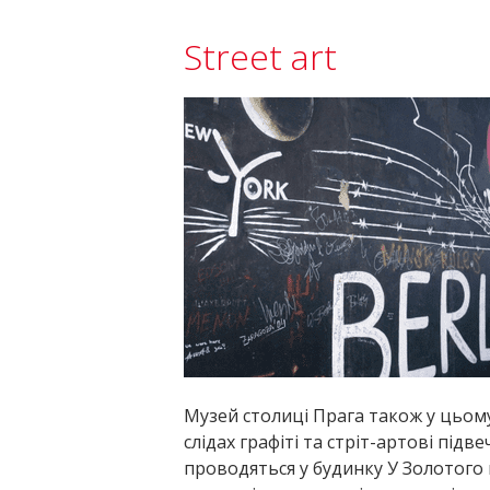
Street art
Музей столиці Прага також у цьому 
слідах графіті та стріт-артові під
проводяться у будинку У Золотого 