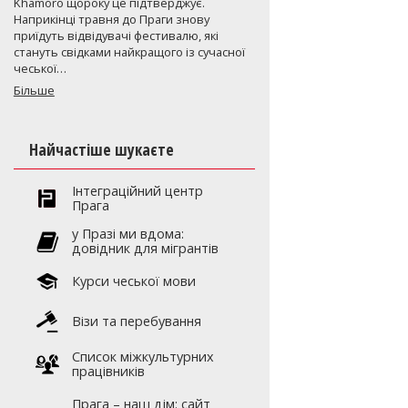
Khamoro щороку це підтверджує.
Наприкінці травня до Праги знову
приїдуть відвідувачі фестивалю, які
стануть свідками найкращого із сучасної
чеської…
Більше
Найчастіше шукаєте
Інтеграційний центр
Прага
y Празі ми вдома:
довідник для мігрантів
Курси чеської мови
Візи та перебування
Список міжкультурних
працівників
Прага – наш дім: сайт