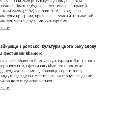
6–28 червня 2026 року в культурному центрі KC
ahrada в Празі відбудеться фестиваль «Яскравий
’єтнам 2026» (Zářivý Vietnam 2026) – триденна
ультурна програма, присвячена сучасній в’єтнамській
ультурі, мистецтву та міжкультурному…
ільше
айкраще з ромської культури цього року знову
а фестивалі Khamoro
ото: сайт Khamoro Ромська культура має багато чого
апропонувати, і фестиваль Khamoro щороку це
ідтверджує. Наприкінці травня до Праги знову
риїдуть відвідувачі фестивалю, які стануть свідками
айкращого із сучасної чеської…
ільше