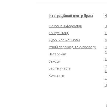
Інтеграційний центр Прага
Н
Основна інформація
Ц
Консультації
І
Курси чеської мови
M
Усний переклад та супроводи
О
б
Нетворкінг
І
Заходи
О
Беріть участь
і
Контакти
С
Ц