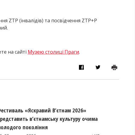
ення
ZTP (
інвалідів) та посвідчення
ZTP+P
ний
.
те на сайті
Музею столиці Праги
.
естиваль «Яскравий В’єтнам 2026»
редставить в’єтнамську культуру очима
олодого покоління