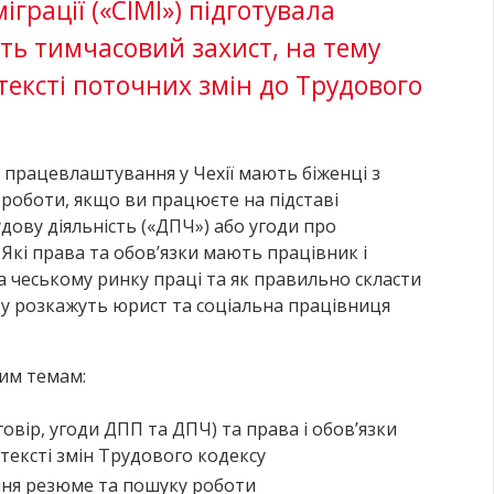
міграції («СІМІ») підготувала
ють тимчасовий захист, на тему
тексті поточних змін до Трудового
 працевлаштування у Чехії мають біженці з
 роботи, якщо ви працюєте на підставі
дову діяльність («ДПЧ») або угоди про
Які права та обов’язки мають працівник і
а чеському ринку праці та як правильно скласти
ру розкажуть юрист та соціальна працівниця
им темам:
овір, угоди ДПП та ДПЧ) та права і обов’язки
тексті змін Трудового кодексу
ня резюме та пошуку роботи