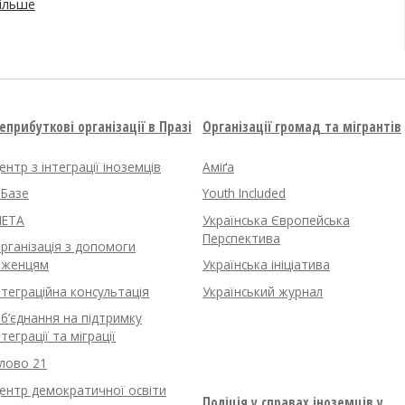
ільше
еприбуткові організації в Празі
Організації громад та мігрантів
ентр з інтеграції іноземців
Аміґа
нБазе
Youth Included
ETA
Українська Європейська
Перспектива
рганізація з допомоги
іженцям
Українська ініціатива
нтеграційна консультація
Український журнал
б’єднання на підтримку
нтеграції та міграції
лово 21
ентр демократичної освіти
Поліція у справах іноземців у