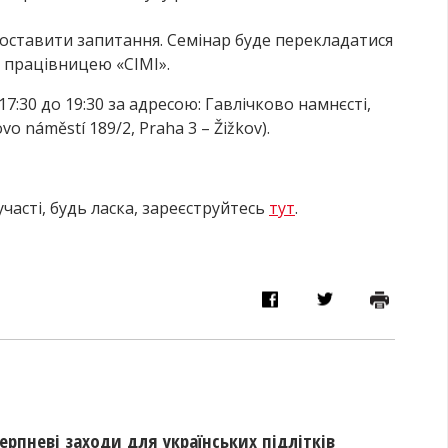
поставити запитання. Семінар буде перекладатися
 працівницею «СІМІ».
17:30 до 19:30 за адресою: Гавлічково намнєсті,
vo náměstí 189/2, Praha 3 – Žižkov).
участі, будь ласка, зареєструйтесь
тут
.
ерпневі заходи для українських підлітків