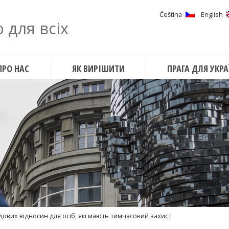
Čeština
English
 для всіх
Шукати
ПРО НАС
ЯК ВИРІШИТИ
ПРАГА ДЛЯ УКРА
дових відносин для осіб, які мають тимчасовий захист