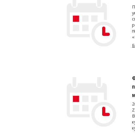
П
у
с
р
п
«
Б
Ф
п
м
2
Z
В
к
к