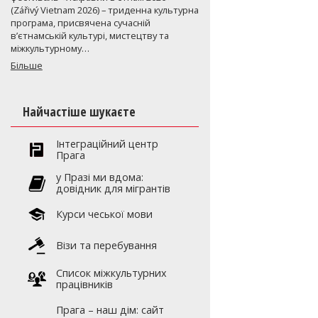
(Zářivý Vietnam 2026) – триденна культурна
програма, присвячена сучасній
в’єтнамській культурі, мистецтву та
міжкультурному…
Більше
Найчастіше шукаєте
Інтеграційний центр
Прага
y Празі ми вдома:
довідник для мігрантів
Курси чеської мови
Візи та перебування
Список міжкультурних
працівників
Прага – наш дім: сайт