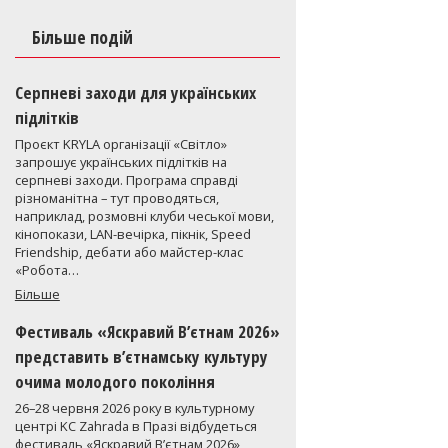
Більше подій
Серпневі заходи для українських
підлітків
Проєкт KRYLA організації «Світло»
запрошує українських підлітків на
серпневі заходи. Програма справді
різноманітна – тут проводяться,
наприклад, розмовні клуби чеської мови,
кінопокази, LAN-вечірка, пікнік, Speed
Friendship, дебати або майстер-клас
«Робота…
Більше
Фестиваль «Яскравий В’єтнам 2026»
представить в’єтнамську культуру
очима молодого покоління
26–28 червня 2026 року в культурному
центрі KC Zahrada в Празі відбудеться
фестиваль «Яскравий В’єтнам 2026»