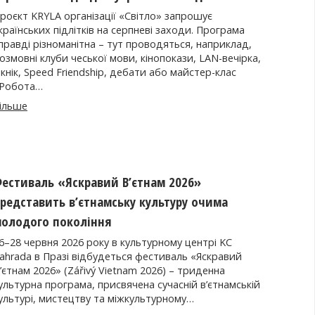
роєкт KRYLA організації «Світло» запрошує
країнських підлітків на серпневі заходи. Програма
правді різноманітна – тут проводяться, наприклад,
озмовні клуби чеської мови, кінопокази, LAN-вечірка,
ікнік, Speed Friendship, дебати або майстер-клас
Робота…
ільше
естиваль «Яскравий В’єтнам 2026»
редставить в’єтнамську культуру очима
олодого покоління
6–28 червня 2026 року в культурному центрі KC
ahrada в Празі відбудеться фестиваль «Яскравий
’єтнам 2026» (Zářivý Vietnam 2026) – триденна
ультурна програма, присвячена сучасній в’єтнамській
ультурі, мистецтву та міжкультурному…