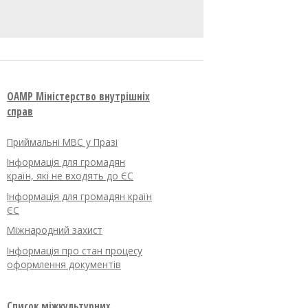
OAMP Міністерство внутрішніх
справ
Приймальні МВС у Празі
Інформація для громадян
країн, які не входять до ЄС
Інформація для громадян країн
ЄС
Міжнародний захист
Інформація про стан процесу
оформлення документів
Список міжкультурних