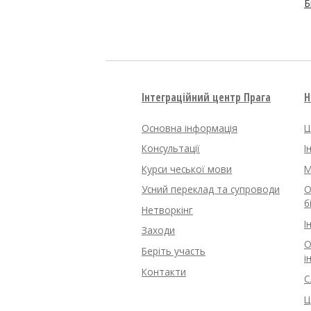
Б
Інтеграційний центр Прага
Н
Основна інформація
Ц
Консультації
І
Курси чеської мови
M
Усний переклад та супроводи
О
б
Нетворкінг
І
Заходи
О
Беріть участь
і
Контакти
С
Ц