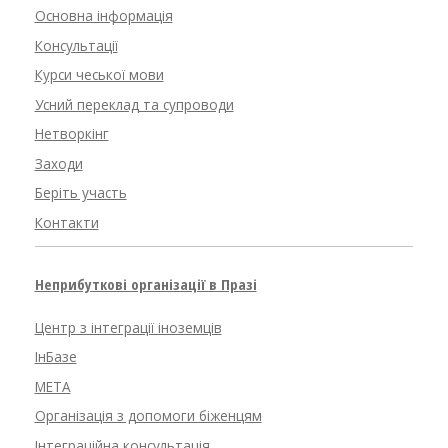
Основна інформація
Консультації
Курси чеської мови
Усний переклад та супроводи
Нетворкінг
Заходи
Беріть участь
Контакти
Неприбуткові організації в Празі
Центр з інтеграції іноземців
ІнБазе
META
Організація з допомоги біженцям
Інтеграційна консультація