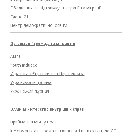
Об’єднання на підтримку інтеграції та міграції
Слово 21
Центр демократичної освіти
Організації громад та мігрантів
Аміґа
Youth Included
Українська Європейська Перспектива
Українська ініціатива
Український журнал
OAMP Міністерство внутрішніх справ
Приймальні МВС у Празі
Інформація для громадян країн, які не входять до ЄС