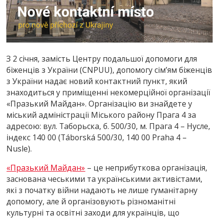
З 2 січня, замість Центру подальшої допомоги для
біженців з України (CNPUU), допомогу сім’ям біженців
з України надає новий контактний пункт, який
знаходиться у приміщенні некомерційної організації
«Празький Майдан». Організацію ви знайдете у
міський адміністрації Міського району Прага 4 за
адресою: вул. Таборьска, б. 500/30, м. Прага 4 – Нусле,
індекс 140 00 (Táborská 500/30, 140 00 Praha 4 –
Nusle).
«Празький Майдан»
– це неприбуткова організація,
заснована чеськими та українськими активістами,
які з початку війни надають не лише гуманітарну
допомогу, але й організовують різноманітні
культурні та освітні заходи для українців, що