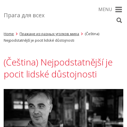
MENU
Прага для всех
Home
Пражане из разных уголков мира
(Čeština)
Nejpodstatnější je pocit lidské důstojnosti
(Čeština) Nejpodstatnější je
pocit lidské důstojnosti