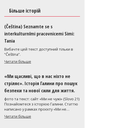
Більше історій
(Čeština) Seznamte se s
interkulturními pracovnicemi Simi:
Tania
Вибачте цей текст доступний тільки в
“Čeština”.
Читати більше
«Ми щасливі, що в нас ніхто не
стріляє». Історія Галини про пошук
безпеки та нової сили для життя.
фото та текст: сайт «Ми не чужі» (Slovo 21)
Познайомтеся з історією Галини. Статтю
написано у рамках проєкту «Ми не…
Читати більше