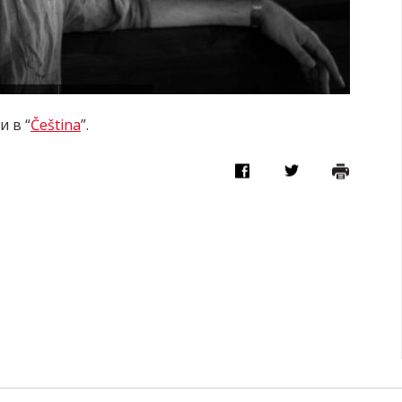
и в “
Čeština
”.