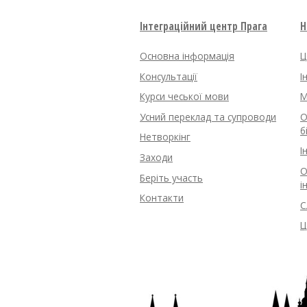
Інтеграційний центр Прага
Н
Основна інформація
Ц
Консультації
І
Курси чеської мови
M
Усний переклад та супроводи
О
б
Нетворкінг
І
Заходи
О
Беріть участь
і
Контакти
С
Ц