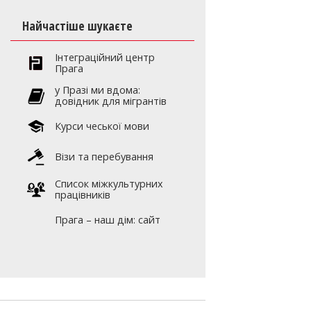
Найчастіше шукаєте
Інтеграційний центр
Прага
y Празі ми вдома:
довідник для мігрантів
Курси чеської мови
Візи та перебування
Список міжкультурних
працівників
Прага – наш дім: сайт