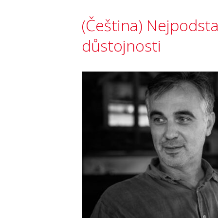
(Čeština) Nejpodstat
důstojnosti