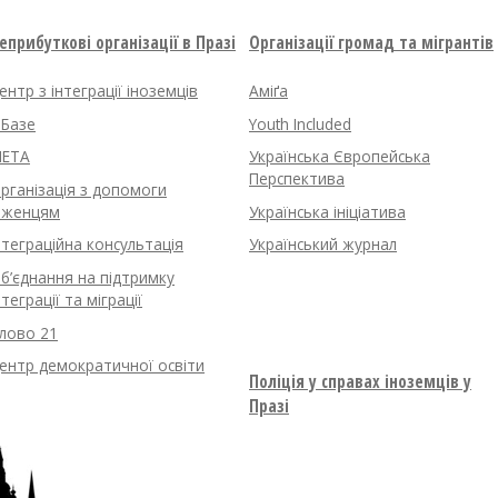
еприбуткові організації в Празі
Організації громад та мігрантів
ентр з інтеграції іноземців
Аміґа
нБазе
Youth Included
ETA
Українська Європейська
Перспектива
рганізація з допомоги
іженцям
Українська ініціатива
нтеграційна консультація
Український журнал
б’єднання на підтримку
нтеграції та міграції
лово 21
ентр демократичної освіти
Поліція у справах іноземців у
Празі