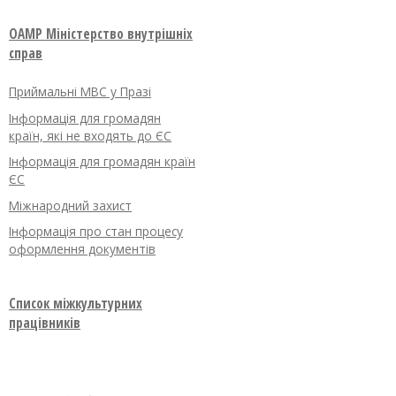
OAMP Міністерство внутрішніх
справ
Приймальні МВС у Празі
Інформація для громадян
країн, які не входять до ЄС
Інформація для громадян країн
ЄС
Міжнародний захист
Інформація про стан процесу
оформлення документів
Список міжкультурних
працівників