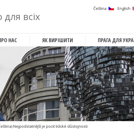
Čeština
English
 для всіх
Шукати
ПРО НАС
ЯК ВИРІШИТИ
ПРАГА ДЛЯ УКРА
Čeština) Nejpodstatnější je pocit lidské důstojnosti