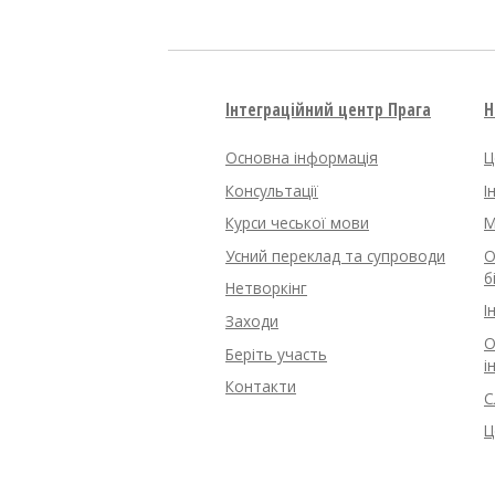
Інтеграційний центр Прага
Н
Основна інформація
Ц
Консультації
І
Курси чеської мови
M
Усний переклад та супроводи
О
б
Нетворкінг
І
Заходи
О
Беріть участь
і
Контакти
С
Ц