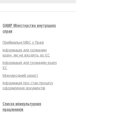
OAMP Міністерство внутрішніх
справ
Приймальні МВС у Празі
Інформація для громадян
країн, які не входять до ЄС
Інформація для громадян країн
ЄС
Міжнародний захист
Інформація про стан процесу
оформлення документів
Список міжкультурних
працівників