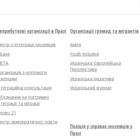
еприбуткові організації в Празі
Організації громад та мігрантів
ентр з інтеграції іноземців
Аміґа
нБазе
Youth Included
ETA
Українська Європейська
Перспектива
рганізація з допомоги
іженцям
Українська ініціатива
нтеграційна консультація
Український журнал
б’єднання на підтримку
нтеграції та міграції
лово 21
ентр демократичної освіти
Поліція у справах іноземців у
Празі