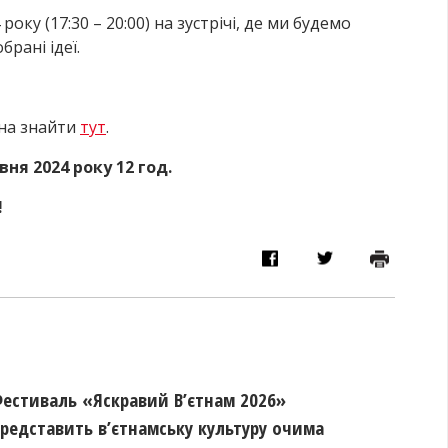
оку (17:30 – 20:00) на зустрічі, де ми будемо
рані ідеї.
жна знайти
тут
.
ня 2024 року 12 год.
!
естиваль «Яскравий В’єтнам 2026»
редставить в’єтнамську культуру очима