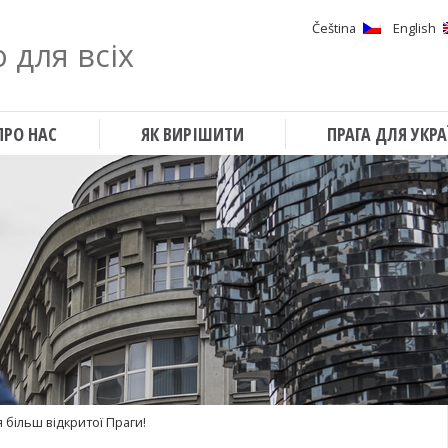
Čeština
English
 для всіх
Шукати
ПРО НАС
ЯК ВИРІШИТИ
ПРАГА ДЛЯ УКРА
я більш відкритої Праги!