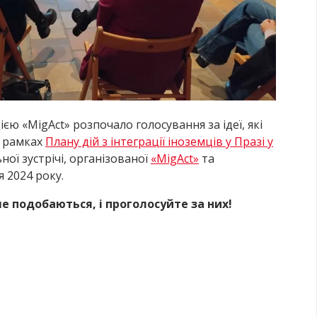
ією «MigAct» розпочало голосування за ідеї, які
в рамках
Плану дій з інтеграції іноземців у Празі у
льної зустрічі, організованої
«MigAct»
та
 2024 року.
ше подобаються, і проголосуйте за них!