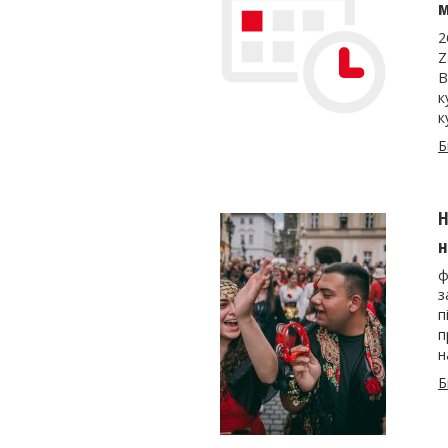
м
2
Z
В
к
к
Б
Н
н
ф
з
п
п
н
Б