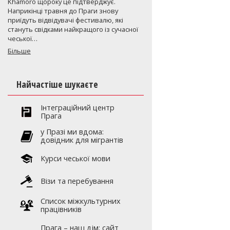
Khamoro щороку це підтверджує.
Наприкінці травня до Праги знову
приїдуть відвідувачі фестивалю, які
стануть свідками найкращого із сучасної
чеської…
Більше
Найчастіше шукаєте
Інтеграційний центр
Прага
y Празі ми вдома:
довідник для мігрантів
Курси чеської мови
Візи та перебування
Список міжкультурних
працівників
Прага – наш дім: сайт