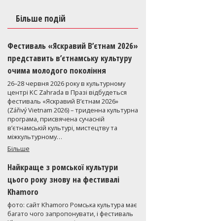
Більше подій
Фестиваль «Яскравий В’єтнам 2026»
представить в’єтнамську культуру
очима молодого покоління
26–28 червня 2026 року в культурному
центрі KC Zahrada в Празі відбудеться
фестиваль «Яскравий В’єтнам 2026»
(Zářivý Vietnam 2026) – триденна культурна
програма, присвячена сучасній
в’єтнамській культурі, мистецтву та
міжкультурному…
Більше
Найкраще з ромської культури
цього року знову на фестивалі
Khamoro
фото: сайт Khamoro Ромська культура має
багато чого запропонувати, і фестиваль