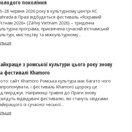
олодого покоління
6–28 червня 2026 року в культурному центрі KC
ahrada в Празі відбудеться фестиваль «Яскравий
’єтнам 2026» (Zářivý Vietnam 2026) – триденна
ультурна програма, присвячена сучасній в’єтнамській
ультурі, мистецтву та міжкультурному…
ільше
айкраще з ромської культури цього року знову
а фестивалі Khamoro
ото: сайт Khamoro Ромська культура має багато чого
апропонувати, і фестиваль Khamoro щороку це
ідтверджує. Наприкінці травня до Праги знову
риїдуть відвідувачі фестивалю, які стануть свідками
айкращого із сучасної чеської…
ільше