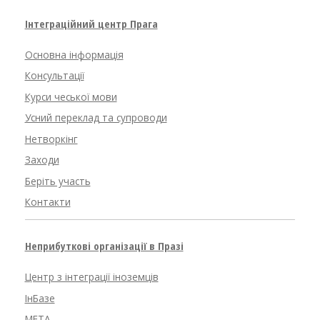
Інтеграційний центр Прага
Основна інформація
Консультації
Курси чеської мови
Усний переклад та супроводи
Нетворкінг
Заходи
Беріть участь
Контакти
Неприбуткові організації в Празі
Центр з інтеграції іноземців
ІнБазе
META