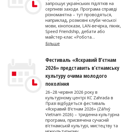
запрошує українських підлітків на
серпневі заходи. Програма справді
різноманітна – тут проводяться,
наприклад, розмовні клуби чеської
мови, кінопокази, LAN-вечірка, пікнік,
Speed Friendship, дебати або
майстер-клас «Робота…
Більше
Фестиваль «Яскравий В’єтнам
2026» представить в’єтнамську
культуру очима молодого
покоління
26–28 червня 2026 року в
культурному центрі KC Zahrada в
Празі відбудеться фестиваль
«Яскравий В’єтнам 2026» (Zářivý
Vietnam 2026) – триденна культурна
програма, присвячена сучасній
в’єтнамській культурі, мистецтву та
міжкультурному…