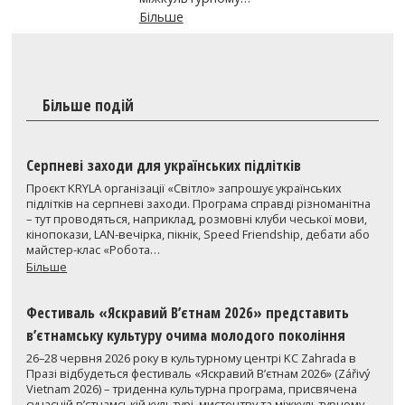
Більше
Більше подій
Серпневі заходи для українських підлітків
Проєкт KRYLA організації «Світло» запрошує українських
підлітків на серпневі заходи. Програма справді різноманітна
– тут проводяться, наприклад, розмовні клуби чеської мови,
кінопокази, LAN-вечірка, пікнік, Speed Friendship, дебати або
майстер-клас «Робота…
Більше
Фестиваль «Яскравий В’єтнам 2026» представить
в’єтнамську культуру очима молодого покоління
26–28 червня 2026 року в культурному центрі KC Zahrada в
Празі відбудеться фестиваль «Яскравий В’єтнам 2026» (Zářivý
Vietnam 2026) – триденна культурна програма, присвячена
сучасній в’єтнамській культурі, мистецтву та міжкультурному…