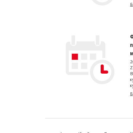
Б
Ф
п
м
2
Z
В
к
к
Б