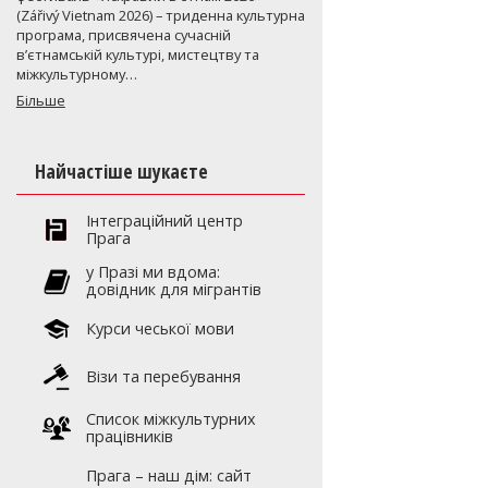
(Zářivý Vietnam 2026) – триденна культурна
програма, присвячена сучасній
в’єтнамській культурі, мистецтву та
міжкультурному…
Більше
Найчастіше шукаєте
Інтеграційний центр
Прага
y Празі ми вдома:
довідник для мігрантів
Курси чеської мови
Візи та перебування
Список міжкультурних
працівників
Прага – наш дім: сайт