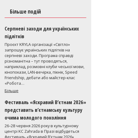
Більше подій
Серпневі заходи для українських
підлітків
Проєкт KRYLA організації «Світло»
запрошує українських підлітків на
серпневі заходи. Програма справді
різноманітна – тут проводяться,
наприклад, розмовні клуби чеської мови,
кінопокази, LAN-вечірка, пікнік, Speed
Friendship, дебати або майстер-клас
«Робота…
Більше
Фестиваль «Яскравий В’єтнам 2026»
представить в’єтнамську культуру
очима молодого покоління
26–28 червня 2026 року в культурному
центрі KC Zahrada в Празі відбудеться
фестиваль «Яскравий В’єтнам 2026»