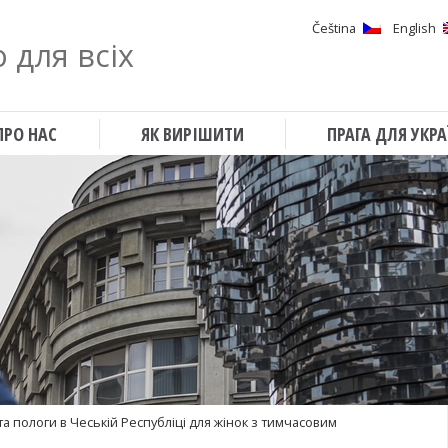
Čeština
English
 для всіх
Шукати
ПРО НАС
ЯК ВИРІШИТИ
ПРАГА ДЛЯ УКРА
 та пологи в Чеській Республіці для жінок з тимчасовим