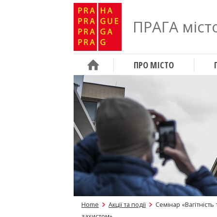
ПРАГА місто
ПРО МІСТО
Home
Акції та події
Cемінар «Вагітність
захистом»