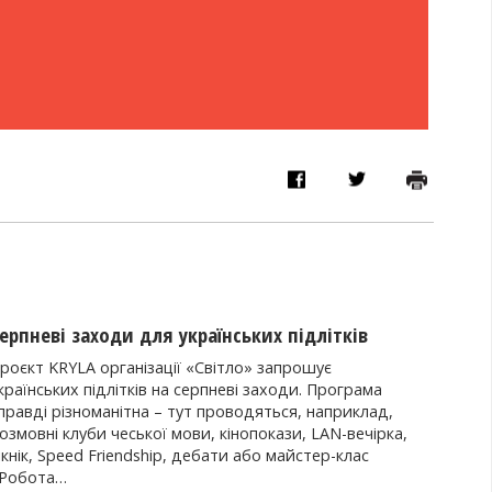
ерпневі заходи для українських підлітків
роєкт KRYLA організації «Світло» запрошує
країнських підлітків на серпневі заходи. Програма
правді різноманітна – тут проводяться, наприклад,
озмовні клуби чеської мови, кінопокази, LAN-вечірка,
ікнік, Speed Friendship, дебати або майстер-клас
Робота…