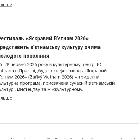
ільше
естиваль «Яскравий В’єтнам 2026»
редставить в’єтнамську культуру очима
олодого покоління
6–28 червня 2026 року в культурному центрі KC
ahrada в Празі відбудеться фестиваль «Яскравий
’єтнам 2026» (Zářivý Vietnam 2026) – триденна
ультурна програма, присвячена сучасній в’єтнамській
ультурі, мистецтву та міжкультурному…
ільше