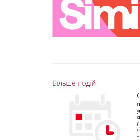
Більше подій
С
П
у
с
р
п
«