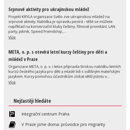
Srpnové aktivity pro ukrajinskou mládež
Projekt KRYLA organizace Svitlo zve ukrajinskou mládež na
srpnové aktivity. Nabídka je opravdu pestrá – těšit se můžete
například na konverzační kluby češtiny, filmové promítání, LAN
party, piknik, Speed Friendship,…
Více
META, o. p. s otevírá letní kurzy češtiny pro děti a
mládež v Praze
Organizace META, o. p. s. i letos připravila širokou nabídku letních
kurzů českého jazyka pro děti a mladé lidi s odlišným mateřským
jazykem. Kurzy pomohou účastníkům získat větší jistotu v…
Více
Nejčastěji hledáte
Integrační centrum Praha
V Praze jsme doma: průvodce pro migranty