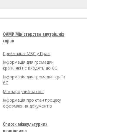
OAMP Міністерство внутрішніх
справ
Приймальні МВС у Празі
Інформація для громадян
країн, які не входять до ЄС
Інформація для громадян країн
ЄС
Міжнародний захист
Інформація про стан процесу
оформлення документів
Список міжкультурних
працівників