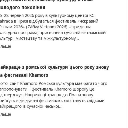
олодого покоління
6–28 червня 2026 року в культурному центрі KC
ahrada в Празі відбудеться фестиваль «Яскравий
’єтнам 2026» (Zářivý Vietnam 2026) – триденна
ультурна програма, присвячена сучасній в’єтнамській
ультурі, мистецтву та міжкультурному…
ільше
айкраще з ромської культури цього року знову
а фестивалі Khamoro
ото: сайт Khamoro Ромська культура має багато чого
апропонувати, і фестиваль Khamoro щороку це
ідтверджує. Наприкінці травня до Праги знову
риїдуть відвідувачі фестивалю, які стануть свідками
айкращого із сучасної чеської…
ільше