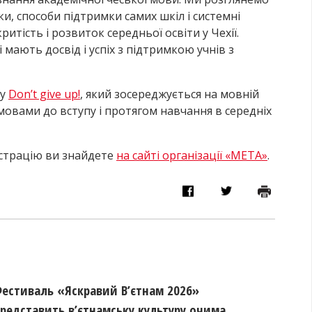
и, способи підтримки самих шкіл і системні
итість і розвиток середньої освіти у Чехії.
 мають досвід і успіх з підтримкою учнів з
ту
Don’t give up!
, який зосереджується на мовній
мовами до вступу і протягом навчання в середніх
єстрацію ви знайдете
на сайті організації «МЕТА»
.
естиваль «Яскравий В’єтнам 2026»
редставить в’єтнамську культуру очима