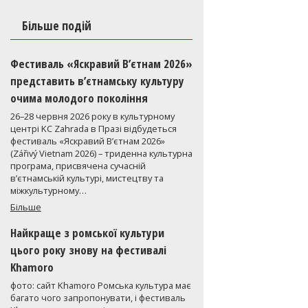
Більше подій
Фестиваль «Яскравий В’єтнам 2026»
представить в’єтнамську культуру
очима молодого покоління
26–28 червня 2026 року в культурному
центрі KC Zahrada в Празі відбудеться
фестиваль «Яскравий В’єтнам 2026»
(Zářivý Vietnam 2026) – триденна культурна
програма, присвячена сучасній
в’єтнамській культурі, мистецтву та
міжкультурному…
Більше
Найкраще з ромської культури
цього року знову на фестивалі
Khamoro
фото: сайт Khamoro Ромська культура має
багато чого запропонувати, і фестиваль