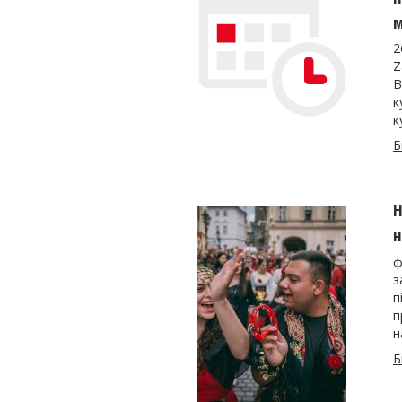
м
2
Z
В
к
к
Б
Н
н
ф
з
п
п
н
Б