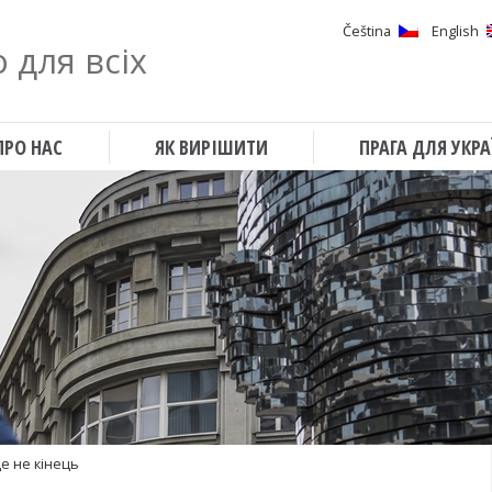
Čeština
English
 для всіх
Шукати
ПРО НАС
ЯК ВИРІШИТИ
ПРАГА ДЛЯ УКРА
е не кінець