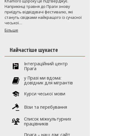
Khamoro щороку це підтверджує.
Наприкінці травня до Праги знову
приїдуть відвідувачі фестивалю, які
стануть свідками найкращого із сучасної
чеської…
Більше
Найчастіше шукаєте
Інтеграційний центр
Прага
y Празі ми вдома:
довідник для мігрантів
Курси чеської мови
Візи та перебування
Список міжкультурних
працівників
Прага – наш дім: сайт