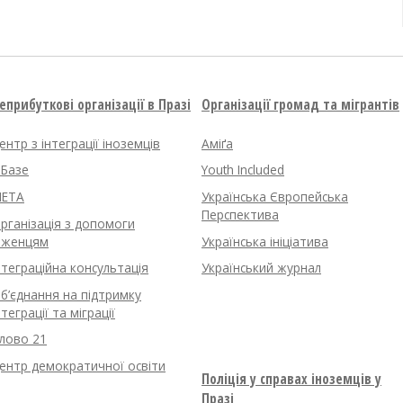
еприбуткові організації в Празі
Організації громад та мігрантів
ентр з інтеграції іноземців
Аміґа
нБазе
Youth Included
ETA
Українська Європейська
Перспектива
рганізація з допомоги
іженцям
Українська ініціатива
нтеграційна консультація
Український журнал
б’єднання на підтримку
нтеграції та міграції
лово 21
ентр демократичної освіти
Поліція у справах іноземців у
Празі