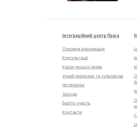
Інтеграційний центр Прага
Н
Основна інформація
Ц
Консультації
І
Курси чеської мови
M
Усний переклад та супроводи
О
б
Нетворкінг
І
Заходи
О
Беріть участь
і
Контакти
С
Ц