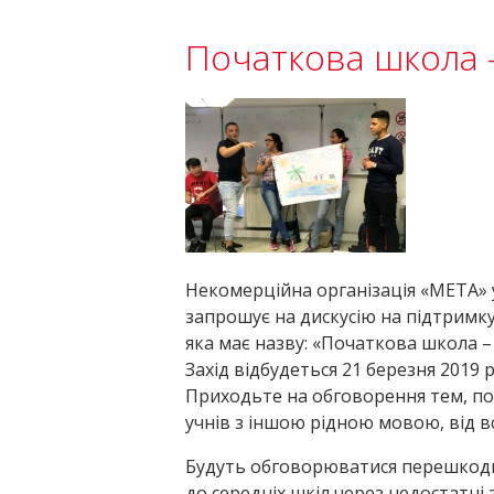
Початкова школа –
Некомерційна організація «МЕТА» у
запрошує на дискусію на підтримку
яка має назву: «Початкова школа – 
Захід відбудеться 21 березня 2019 ро
Приходьте на обговорення тем, пов
учнів з іншою рідною мовою, від вс
Будуть обговорюватися перешкоди,
до середніх шкіл через недостатні