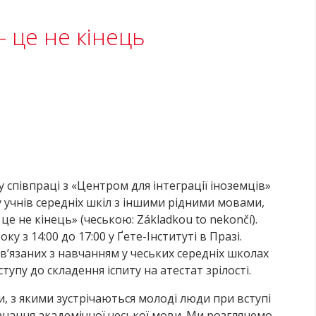
 це не кінець
 співпраці з «Центром для інтеграції іноземців»
 учнів середніх шкіл з іншими рідними мовами,
це не кінець» (чеською: Základkou to nekončí).
ку з 14:00 до 17:00 у Ґете-Інституті в Празі.
’язаних з навчанням у чеських середніх школах
тупу до складення іспиту на атестат зрілості.
 з якими зустрічаються молоді люди при вступі
 знання академічної чеської мови. Ми розглянемо