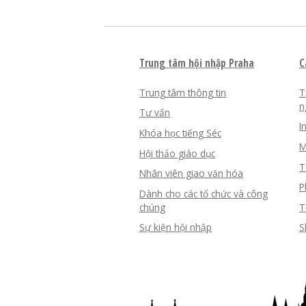
Trung tâm hội nhập Praha
C
Trung tâm thông tin
T
n
Tư vấn
I
Khóa học tiếng Séc
M
Hội thảo giáo dục
T
Nhân viên giao văn hóa
P
Dành cho các tổ chức và công
chúng
T
Sự kiện hội nhập
S