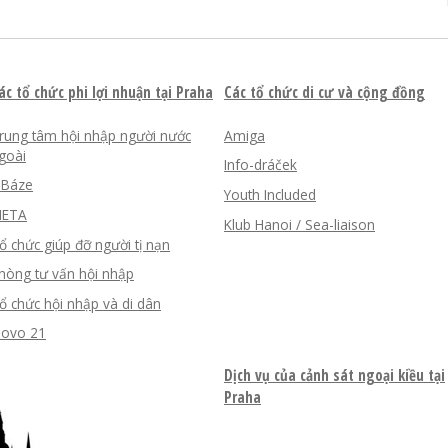
ác tổ chức phi lợi nhuận tại Praha
Các tổ chức di cư và cộng đồng
rung tâm hội nhập người nước
Amiga
goài
Info-dráček
nBáze
Youth Included
ETA
Klub Hanoi / Sea-liaison
ổ chức giúp đỡ người tị nạn
hòng tư vấn hội nhập
ổ chức hội nhập và di dân
lovo 21
Dịch vụ của cảnh sát ngoại kiều tại
Praha