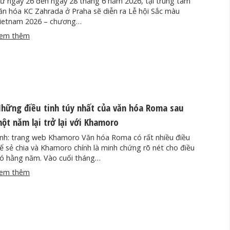
ừ ngày 26 đến ngày 28 tháng 6 năm 2026, tại trung tâm
ăn hóa KC Zahrada ở Praha sẽ diễn ra Lễ hội Sắc màu
ietnam 2026 – chương…
em thêm
hững điều tinh túy nhất của văn hóa Roma sau
ột năm lại trở lại với Khamoro
nh: trang web Khamoro Văn hóa Roma có rất nhiều điều
ể sẻ chia và Khamoro chính là minh chứng rõ nét cho điều
ó hằng năm. Vào cuối tháng…
em thêm