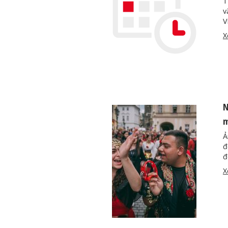
T
v
V
X
N
m
Ả
đ
đ
X