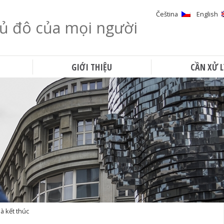
Čeština
English
ủ đô của mọi người
Tìm kiếm
GIỚI THIỆU
CẦN XỬ L
à kết thúc