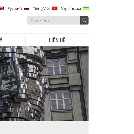
Русский
Tiếng Việt
Українська
Search
for:
Ý
LIÊN HỆ