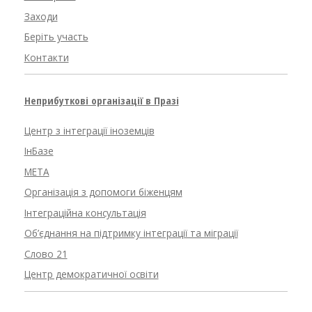
Заходи
Беріть участь
Контакти
Неприбуткові організації в Празі
Центр з інтеграції іноземців
ІнБазе
META
Організація з допомоги біженцям
Інтеграційна консультація
Об’єднання на підтримку інтеграції та міграції
Слово 21
Центр демократичної освіти