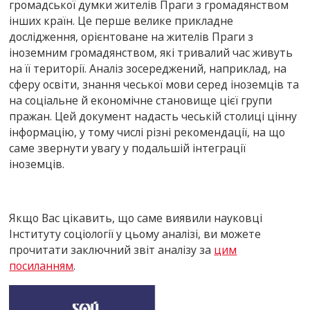
громадської думки жителів Праги з громадянством
інших країн. Це перше велике прикладне
дослідження, орієнтоване на жителів Праги з
іноземним громадянством, які тривалий час живуть
на її території. Аналіз зосереджений, наприклад, на
сферу освіти, знання чеської мови серед іноземців та
на соціальне й економічне становище цієї групи
пражан. Цей документ надасть чеській столиці цінну
інформацію, у тому числі різні рекомендації, на що
саме звернути увагу у подальшій інтеграції
іноземців.
Якщо Вас цікавить, що саме виявили науковці
Інституту соціології у цьому аналізі, ви можете
прочитати заключний звіт аналізу за
цим
посиланням
.