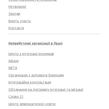
Нетворкінг
Заходи
Беріть участь
Контакти
Неприбуткові організації в Празі
Центр з інтеграції іноземців
ІнБазе
META
Організація з допомоги біженцям
Інтеграційна консультація
Об’єднання на підтримку інтеграції та міграції
Слово 21
Центр демократичної освіти