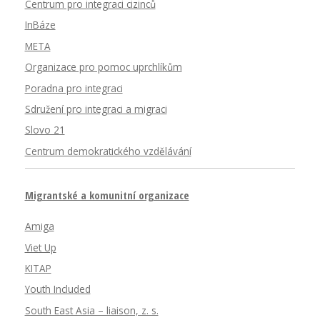
Centrum pro integraci cizinců
InBáze
META
Organizace pro pomoc uprchlíkům
Poradna pro integraci
Sdružení pro integraci a migraci
Slovo 21
Centrum demokratického vzdělávání
Migrantské a komunitní organizace
Amiga
Viet Up
KITAP
Youth Included
South East Asia – liaison, z. s.