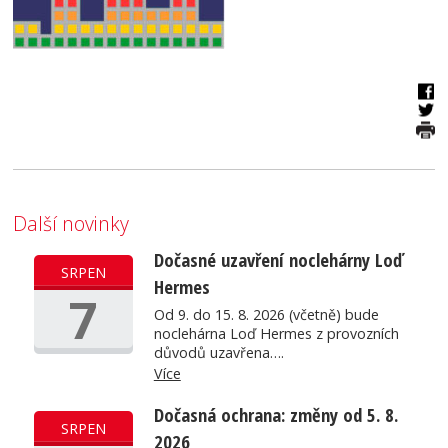
Další novinky
Dočasné uzavření noclehárny Loď
SRPEN
Hermes
7
Od 9. do 15. 8. 2026 (včetně) bude
noclehárna Loď Hermes z provozních
důvodů uzavřena….
Více
Dočasná ochrana: změny od 5. 8.
SRPEN
2026