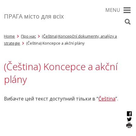
MENU
ПРАГА місто для всіх
Home
Про нас
(Čeština) Koncepční dokumenty, analýzy a
strategie
(Čeština) Koncepce a akční plány
(Čeština) Koncepce a akční
plány
Вибачте цей текст доступний тільки в “
Čeština
”.