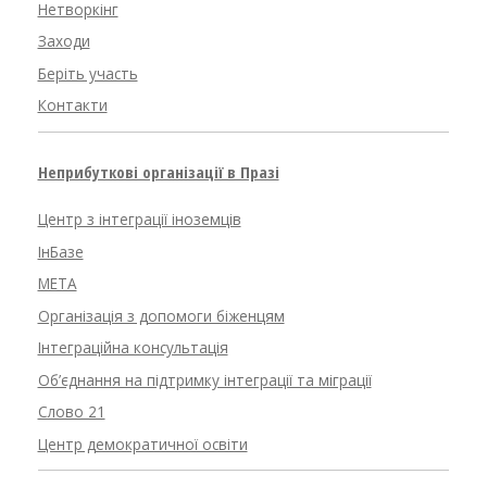
Нетворкінг
Заходи
Беріть участь
Контакти
Неприбуткові організації в Празі
Центр з інтеграції іноземців
ІнБазе
META
Організація з допомоги біженцям
Інтеграційна консультація
Об’єднання на підтримку інтеграції та міграції
Слово 21
Центр демократичної освіти