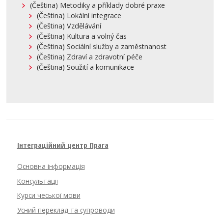
(Čeština) Metodiky a příklady dobré praxe
(Čeština) Lokální integrace
(Čeština) Vzdělávání
(Čeština) Kultura a volný čas
(Čeština) Sociální služby a zaměstnanost
(Čeština) Zdraví a zdravotní péče
(Čeština) Soužití a komunikace
Інтеграційний центр Прага
Основна інформація
Консультації
Курси чеської мови
Усний переклад та супроводи