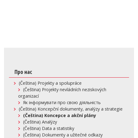
Про нас
(Čeština) Projekty a spolupráce
(Čeština) Projekty nevládních neziskových
organizací
Як інформувати про свою діяльність
(Čeština) Koncepční dokumenty, analýzy a strategie
(Čeština) Koncepce a akční plány
(Čeština) Analýzy
(Čeština) Data a statistiky
(Čeština) Dokumenty a užitečné odkazy