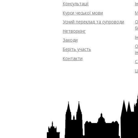
Консультації
І
Курси чеської мови
M
Усний переклад та супроводи
О
б
Нетворкінг
І
Заходи
О
Беріть участь
і
Контакти
С
Ц