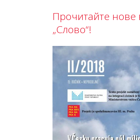
Прочитайте нове 
„Слово“!