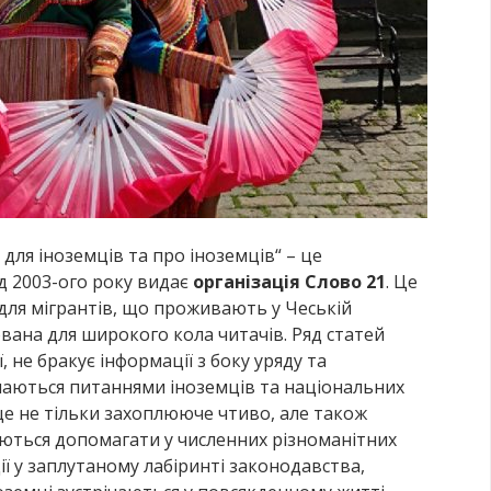
для іноземців та про іноземців
“
– це
д 2003-ого року видає
організація Слово 21
. Це
для мігрантів, що проживають у Чеській
ована для широкого кола читачів. Ряд статей
, не бракує інформації з боку уряду та
ймаються питаннями іноземців та національних
це не тільки захоплююче чтиво, але також
аються допомагати у численних різноманітних
ії у заплутаному лабіринті законодавства,