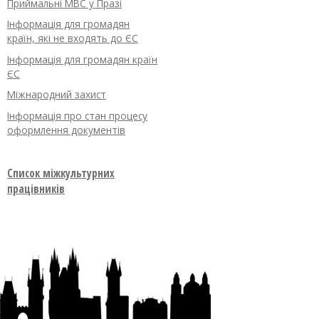
Приймальні МВС у Празі
Інформація для громадян
країн, які не входять до ЄС
Інформація для громадян країн
ЄС
Міжнародний захист
Інформація про стан процесу
оформлення документів
Список міжкультурних
працівників