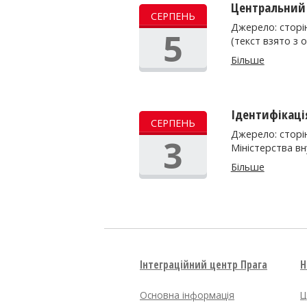
Центральний 
СЕРПЕНЬ
Джерело: сторін
5
(текст взято з 
Більше
Ідентифікаці
СЕРПЕНЬ
Джерело: сторі
3
Міністерства вн
Більше
Інтеграційний центр Прага
Н
Основна інформація
Ц