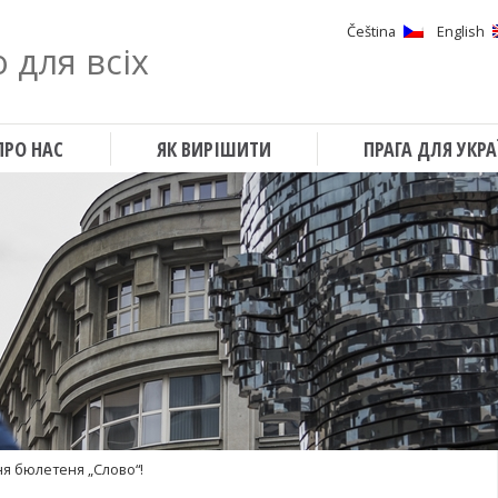
Čeština
English
 для всіх
Шукати
ПРО НАС
ЯК ВИРІШИТИ
ПРАГА ДЛЯ УКРА
я бюлетеня „Слово“!