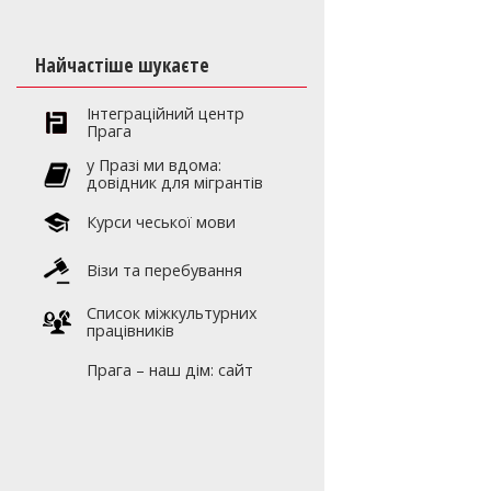
Найчастіше шукаєте
Інтеграційний центр
Прага
y Празі ми вдома:
довідник для мігрантів
Курси чеської мови
Візи та перебування
Список міжкультурних
працівників
Прага – наш дім: сайт