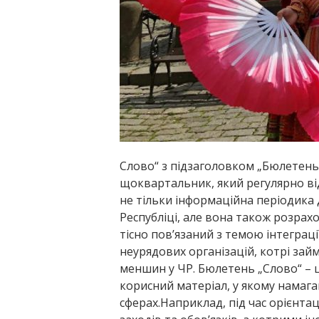
Слово
“
з підзаголовком
„
Бюлетень 
щоквартальник, який регулярно ві
не тільки інформаційна періодика 
Республіці, але вона також розрах
тісно пов’язаний з темою інтеграції
неурядових організацій, котрі за
меншин у ЧР. Бюлетень
„
Слово
“
– 
корисний матеріал, у якому намаг
сферах.Наприклад, під час орієнтац