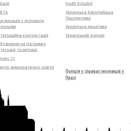
нБазе
Youth Included
ETA
Українська Європейська
Перспектива
рганізація з допомоги
іженцям
Українська ініціатива
нтеграційна консультація
Український журнал
б’єднання на підтримку
нтеграції та міграції
лово 21
ентр демократичної освіти
Поліція у справах іноземців у
Празі