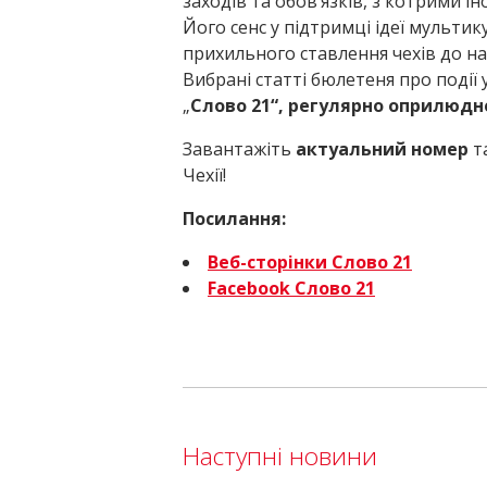
заходів та обов’язків, з котрими і
Його сенс у підтримці ідеї мульти
прихильного ставлення чехів до н
Вибрані статті бюлетеня про події 
„
Слово 21“, регулярно оприлюдне
Завантажіть
актуальний номер
та
Чехії!
Посилання:
В
e
б-сторінки
Слo
в
o 21
Facebook Словo 21
Наступні новини