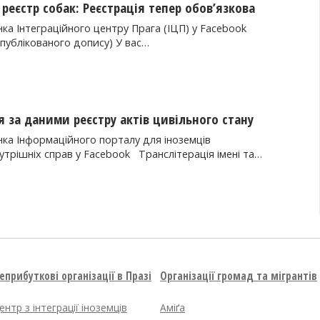
реєстр собак: Реєстрація тепер обов’язкова
ка Інтеграційного центру Прага (ІЦП) у Facebook
опублікованого допису) У вас…
я за даними реєстру актів цивільного стану
нка Інформаційного порталу для іноземців
утрішніх справ у Facebook Транслітерація імені та…
еприбуткові організації в Празі
Організації громад та мігрантів
ентр з інтеграції іноземців
Аміґа