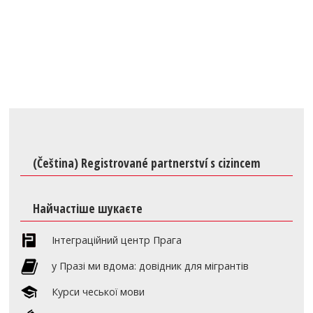
(Čeština) Registrované partnerství s cizincem
Найчастіше шукаєте
Інтеграційний центр Прага
y Празі ми вдома: довідник для мігрантів
Курси чеської мови