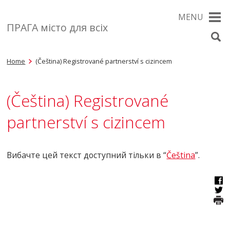
MENU
ПРАГА місто для всіх
Home
(Čeština) Registrované partnerství s cizincem
(Čeština) Registrované
partnerství s cizincem
Вибачте цей текст доступний тільки в “
Čeština
”.