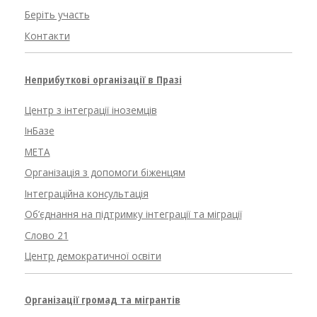
Беріть участь
Контакти
Неприбуткові організації в Празі
Центр з інтеграції іноземців
ІнБазе
META
Організація з допомоги біженцям
Інтеграційна консультація
Об’єднання на підтримку інтеграції та міграції
Слово 21
Центр демократичної освіти
Організації громад та мігрантів